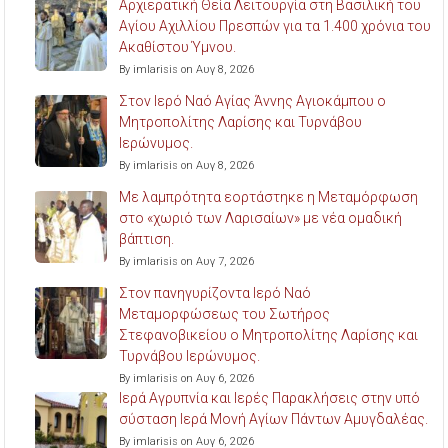
Αρχιερατική Θεία Λειτουργία στη Βασιλική του
Αγίου Αχιλλίου Πρεσπών για τα 1.400 χρόνια του
Ακαθίστου Ύμνου.
By imlarisis on Αυγ 8, 2026
Στον Ιερό Ναό Αγίας Άννης Αγιοκάμπου ο
Μητροπολίτης Λαρίσης και Τυρνάβου
Ιερώνυμος.
By imlarisis on Αυγ 8, 2026
Με λαμπρότητα εορτάστηκε η Μεταμόρφωση
στο «χωριό των Λαρισαίων» με νέα ομαδική
βάπτιση.
By imlarisis on Αυγ 7, 2026
Στον πανηγυρίζοντα Ιερό Ναό
Μεταμορφώσεως του Σωτήρος
Στεφανοβικείου ο Μητροπολίτης Λαρίσης και
Τυρνάβου Ιερώνυμος.
By imlarisis on Αυγ 6, 2026
Ιερά Αγρυπνία και Ιερές Παρακλήσεις στην υπό
σύσταση Ιερά Μονή Αγίων Πάντων Αμυγδαλέας.
By imlarisis on Αυγ 6, 2026