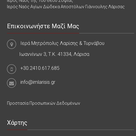
Ιερός Ναός της Του Θεού Σοφίας
Ιερός Ναός Αγίων Δώδεκα Αποστόλων Γιάννουλης Λάρισας
Επικοινωνήστε Μαζί Μας
Ιερά Μητρόπολις Λαρίσης & Τυρνάβου
Ιωαννίνων 3, Τ.Κ. 41334, Λάρισα
+30.2410.617.685
info@imlarisis.gr
Προστασία Προσωπικών Δεδομένων
Χάρτης