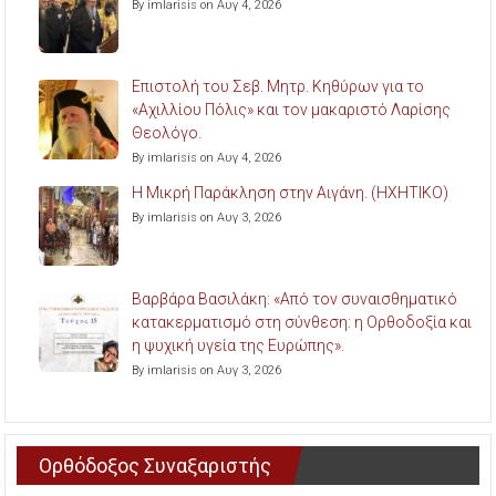
By imlarisis on Αυγ 4, 2026
Επιστολή του Σεβ. Μητρ. Κηθύρων για το
«Αχιλλίου Πόλις» και τον μακαριστό Λαρίσης
Θεολόγο.
By imlarisis on Αυγ 4, 2026
Η Μικρή Παράκληση στην Αιγάνη. (ΗΧΗΤΙΚΟ)
By imlarisis on Αυγ 3, 2026
Βαρβάρα Βασιλάκη: «Από τον συναισθηματικό
κατακερματισμό στη σύνθεση: η Ορθοδοξία και
η ψυχική υγεία της Ευρώπης».
By imlarisis on Αυγ 3, 2026
Ορθόδοξος Συναξαριστής