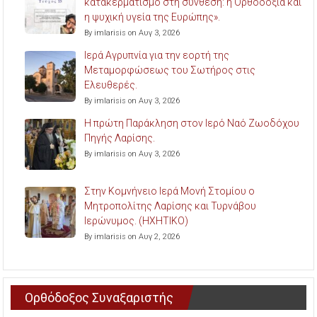
κατακερματισμό στη σύνθεση: η Ορθοδοξία και
η ψυχική υγεία της Ευρώπης».
By imlarisis on Αυγ 3, 2026
Ιερά Αγρυπνία για την εορτή της
Μεταμορφώσεως του Σωτήρος στις
Ελευθερές.
By imlarisis on Αυγ 3, 2026
Η πρώτη Παράκληση στον Ιερό Ναό Ζωοδόχου
Πηγής Λαρίσης.
By imlarisis on Αυγ 3, 2026
Στην Κομνήνειο Ιερά Μονή Στομίου ο
Μητροπολίτης Λαρίσης και Τυρνάβου
Ιερώνυμος. (ΗΧΗΤΙΚΟ)
By imlarisis on Αυγ 2, 2026
Ορθόδοξος Συναξαριστής