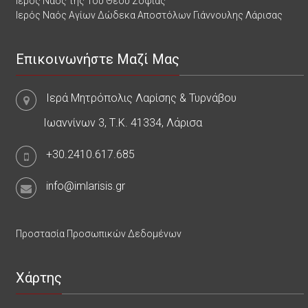
Ιερός Ναός της Του Θεού Σοφίας
Ιερός Ναός Αγίων Δώδεκα Αποστόλων Γιάννουλης Λάρισας
Επικοινωνήστε Μαζί Μας
Ιερά Μητρόπολις Λαρίσης & Τυρνάβου
Ιωαννίνων 3, Τ.Κ. 41334, Λάρισα
+30.2410.617.685
info@imlarisis.gr
Προστασία Προσωπικών Δεδομένων
Χάρτης