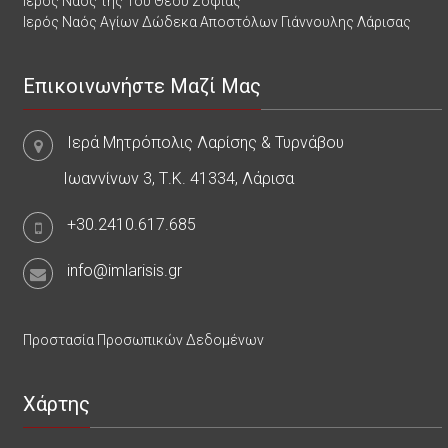
Ιερός Ναός της Του Θεού Σοφίας
Ιερός Ναός Αγίων Δώδεκα Αποστόλων Γιάννουλης Λάρισας
Επικοινωνήστε Μαζί Μας
Ιερά Μητρόπολις Λαρίσης & Τυρνάβου
Ιωαννίνων 3, Τ.Κ. 41334, Λάρισα
+30.2410.617.685
info@imlarisis.gr
Προστασία Προσωπικών Δεδομένων
Χάρτης