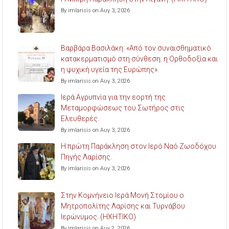
By imlarisis on Αυγ 3, 2026
Βαρβάρα Βασιλάκη: «Από τον συναισθηματικό
κατακερματισμό στη σύνθεση: η Ορθοδοξία και
η ψυχική υγεία της Ευρώπης».
By imlarisis on Αυγ 3, 2026
Ιερά Αγρυπνία για την εορτή της
Μεταμορφώσεως του Σωτήρος στις
Ελευθερές.
By imlarisis on Αυγ 3, 2026
Η πρώτη Παράκληση στον Ιερό Ναό Ζωοδόχου
Πηγής Λαρίσης.
By imlarisis on Αυγ 3, 2026
Στην Κομνήνειο Ιερά Μονή Στομίου ο
Μητροπολίτης Λαρίσης και Τυρνάβου
Ιερώνυμος. (ΗΧΗΤΙΚΟ)
By imlarisis on Αυγ 2, 2026