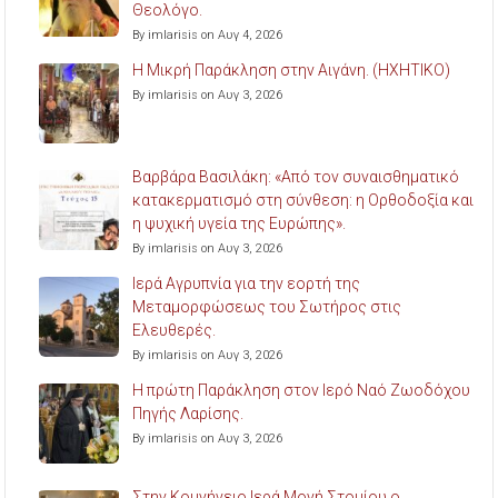
Θεολόγο.
By imlarisis on Αυγ 4, 2026
Η Μικρή Παράκληση στην Αιγάνη. (ΗΧΗΤΙΚΟ)
By imlarisis on Αυγ 3, 2026
Βαρβάρα Βασιλάκη: «Από τον συναισθηματικό
κατακερματισμό στη σύνθεση: η Ορθοδοξία και
η ψυχική υγεία της Ευρώπης».
By imlarisis on Αυγ 3, 2026
Ιερά Αγρυπνία για την εορτή της
Μεταμορφώσεως του Σωτήρος στις
Ελευθερές.
By imlarisis on Αυγ 3, 2026
Η πρώτη Παράκληση στον Ιερό Ναό Ζωοδόχου
Πηγής Λαρίσης.
By imlarisis on Αυγ 3, 2026
Στην Κομνήνειο Ιερά Μονή Στομίου ο