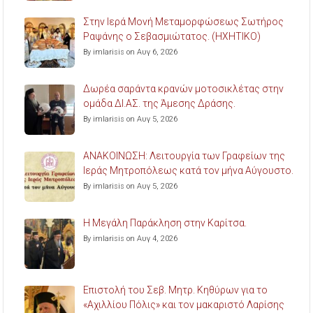
Στην Ιερά Μονή Μεταμορφώσεως Σωτήρος
Ραψάνης ο Σεβασμιώτατος. (ΗΧΗΤΙΚΟ)
By imlarisis on Αυγ 6, 2026
Δωρέα σαράντα κρανών μοτοσικλέτας στην
ομάδα ΔΙ.ΑΣ. της Άμεσης Δράσης.
By imlarisis on Αυγ 5, 2026
ΑΝΑΚΟΙΝΩΣΗ: Λειτουργία των Γραφείων της
Ιεράς Μητροπόλεως κατά τον μήνα Αύγουστο.
By imlarisis on Αυγ 5, 2026
Η Μεγάλη Παράκληση στην Καρίτσα.
By imlarisis on Αυγ 4, 2026
Επιστολή του Σεβ. Μητρ. Κηθύρων για το
«Αχιλλίου Πόλις» και τον μακαριστό Λαρίσης