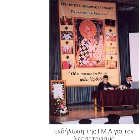
Εκδήλωση της Ι.Μ.Λ για τον
Νεοσατανισμό