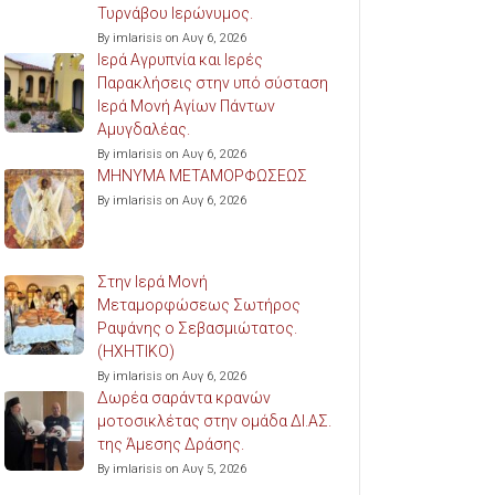
Τυρνάβου Ιερώνυμος.
By imlarisis on Αυγ 6, 2026
Ιερά Αγρυπνία και Ιερές
Παρακλήσεις στην υπό σύσταση
Ιερά Μονή Αγίων Πάντων
Αμυγδαλέας.
By imlarisis on Αυγ 6, 2026
ΜΗΝΥΜΑ ΜΕΤΑΜΟΡΦΩΣΕΩΣ
By imlarisis on Αυγ 6, 2026
Στην Ιερά Μονή
Μεταμορφώσεως Σωτήρος
Ραψάνης ο Σεβασμιώτατος.
(ΗΧΗΤΙΚΟ)
By imlarisis on Αυγ 6, 2026
Δωρέα σαράντα κρανών
μοτοσικλέτας στην ομάδα ΔΙ.ΑΣ.
της Άμεσης Δράσης.
By imlarisis on Αυγ 5, 2026