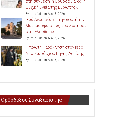
στη σύνθεση: η Ορθοδοξία και η
ψυχική υγεία της Ευρώπης».
By imlarisis on Αυγ 3, 2026
Ιερά Αγρυπνία για την εορτή της
Μεταμορφώσεως του Σωτήρος
στις Ελευθερές.
By imlarisis on Αυγ 3, 2026
Η πρώτη Παράκληση στον Ιερό
Ναό Ζωοδόχου Πηγής Λαρίσης.
By imlarisis on Αυγ 3, 2026
Ορθόδοξος Συναξαριστής