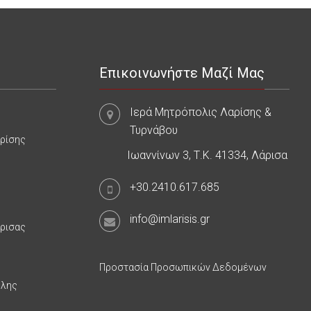
Επικοινωνήστε Μαζί Μας
Ιερά Μητρόπολις Λαρίσης &
Τυρνάβου
αρίσης
Ιωαννίνων 3, Τ.Κ. 41334, Λάρισα
+30.2410.617.685
info@imlarisis.gr
άρισας
Προστασία Προσωπικών Δεδομένων
υλης