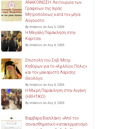
ΑΝΑΚΟΙΝΩΣΗ: Λειτουργία των
Γραφείων της Ιεράς
Μητροπόλεως κατά τον μήνα
Αύγουστο.
By imlarisis on Αυγ 5, 2026
Η Μεγάλη Παράκληση στην
Καρίτσα.
By imlarisis on Αυγ 4, 2026
Επιστολή του Σεβ. Μητρ.
Κηθύρων για το «Αχιλλίου Πόλις»
και τον μακαριστό Λαρίσης
Θεολόγο.
By imlarisis on Αυγ 4, 2026
Η Μικρή Παράκληση στην Αιγάνη.
(ΗΧΗΤΙΚΟ)
By imlarisis on Αυγ 3, 2026
Βαρβάρα Βασιλάκη: «Από τον
συναισθηματικό κατακερματισμό