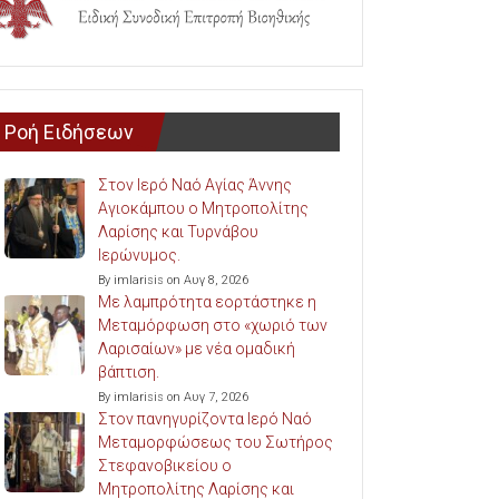
Ροή Ειδήσεων
Στον Ιερό Ναό Αγίας Άννης
Αγιοκάμπου ο Μητροπολίτης
Λαρίσης και Τυρνάβου
Ιερώνυμος.
By imlarisis on Αυγ 8, 2026
Με λαμπρότητα εορτάστηκε η
Μεταμόρφωση στο «χωριό των
Λαρισαίων» με νέα ομαδική
βάπτιση.
By imlarisis on Αυγ 7, 2026
Στον πανηγυρίζοντα Ιερό Ναό
Μεταμορφώσεως του Σωτήρος
Στεφανοβικείου ο
Μητροπολίτης Λαρίσης και