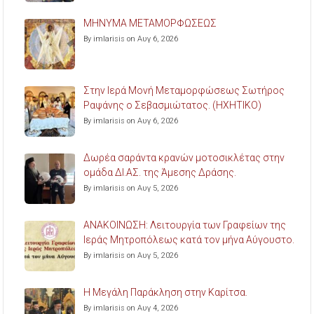
ΜΗΝΥΜΑ ΜΕΤΑΜΟΡΦΩΣΕΩΣ
By imlarisis on Αυγ 6, 2026
Στην Ιερά Μονή Μεταμορφώσεως Σωτήρος
Ραψάνης ο Σεβασμιώτατος. (ΗΧΗΤΙΚΟ)
By imlarisis on Αυγ 6, 2026
Δωρέα σαράντα κρανών μοτοσικλέτας στην
ομάδα ΔΙ.ΑΣ. της Άμεσης Δράσης.
By imlarisis on Αυγ 5, 2026
ΑΝΑΚΟΙΝΩΣΗ: Λειτουργία των Γραφείων της
Ιεράς Μητροπόλεως κατά τον μήνα Αύγουστο.
By imlarisis on Αυγ 5, 2026
Η Μεγάλη Παράκληση στην Καρίτσα.
By imlarisis on Αυγ 4, 2026