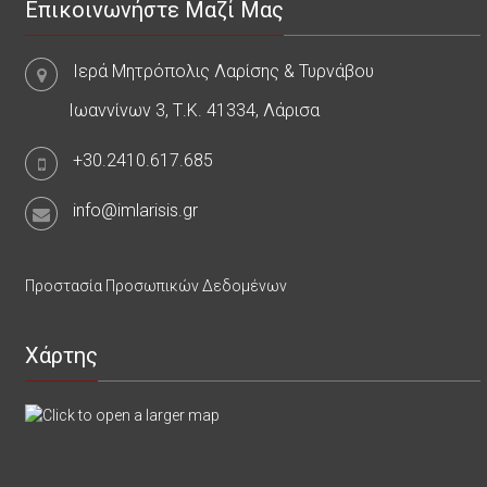
Επικοινωνήστε Μαζί Μας
Ιερά Μητρόπολις Λαρίσης & Τυρνάβου
Ιωαννίνων 3, Τ.Κ. 41334, Λάρισα
+30.2410.617.685
info@imlarisis.gr
Προστασία Προσωπικών Δεδομένων
Χάρτης