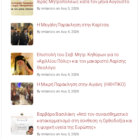
Ιεράς Μητροπόλεως κατά τον μήνα Αύγουστο.
By imlarisis on Αυγ 5, 2026
Η Μεγάλη Παράκληση στην Καρίτσα.
By imlarisis on Αυγ 4, 2026
Επιστολή του Σεβ. Μητρ. Κηθύρων για το
«Αχιλλίου Πόλις» και τον μακαριστό Λαρίσης
Θεολόγο.
By imlarisis on Αυγ 4, 2026
Η Μικρή Παράκληση στην Αιγάνη. (ΗΧΗΤΙΚΟ)
By imlarisis on Αυγ 3, 2026
Βαρβάρα Βασιλάκη: «Από τον συναισθηματικό
κατακερματισμό στη σύνθεση: η Ορθοδοξία και
η ψυχική υγεία της Ευρώπης».
By imlarisis on Αυγ 3, 2026