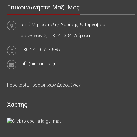
Επικοινωνήστε Μαζί Μας
Ιερά Μητρόπολις Λαρίσης & Τυρνάβου
Ιωαννίνων 3, Τ.Κ. 41334, Λάρισα
+30.2410.617.685
info@imlarisis.gr
Προστασία Προσωπικών Δεδομένων
Χάρτης