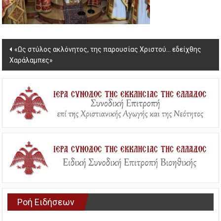
Post
«Ως στύλος ακλόνητος, της παρουσίας Χριστού… εδείχθης
Χαράλαμπες»
navigation
Ροή Ειδήσεων