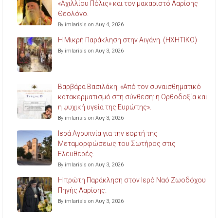
«Αχιλλίου Πόλις» και τον μακαριστό Λαρίσης
Θεολόγο.
By imlarisis on Αυγ 4, 2026
Η Μικρή Παράκληση στην Αιγάνη. (ΗΧΗΤΙΚΟ)
By imlarisis on Αυγ 3, 2026
Βαρβάρα Βασιλάκη: «Από τον συναισθηματικό
κατακερματισμό στη σύνθεση: η Ορθοδοξία και
η ψυχική υγεία της Ευρώπης».
By imlarisis on Αυγ 3, 2026
Ιερά Αγρυπνία για την εορτή της
Μεταμορφώσεως του Σωτήρος στις
Ελευθερές.
By imlarisis on Αυγ 3, 2026
Η πρώτη Παράκληση στον Ιερό Ναό Ζωοδόχου
Πηγής Λαρίσης.
By imlarisis on Αυγ 3, 2026