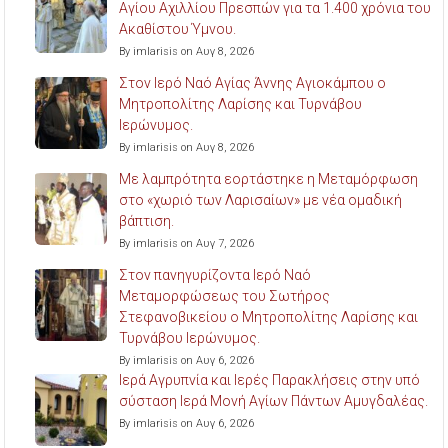
Αγίου Αχιλλίου Πρεσπών για τα 1.400 χρόνια του
Ακαθίστου Ύμνου.
By imlarisis on Αυγ 8, 2026
Στον Ιερό Ναό Αγίας Άννης Αγιοκάμπου ο
Μητροπολίτης Λαρίσης και Τυρνάβου
Ιερώνυμος.
By imlarisis on Αυγ 8, 2026
Με λαμπρότητα εορτάστηκε η Μεταμόρφωση
στο «χωριό των Λαρισαίων» με νέα ομαδική
βάπτιση.
By imlarisis on Αυγ 7, 2026
Στον πανηγυρίζοντα Ιερό Ναό
Μεταμορφώσεως του Σωτήρος
Στεφανοβικείου ο Μητροπολίτης Λαρίσης και
Τυρνάβου Ιερώνυμος.
By imlarisis on Αυγ 6, 2026
Ιερά Αγρυπνία και Ιερές Παρακλήσεις στην υπό
σύσταση Ιερά Μονή Αγίων Πάντων Αμυγδαλέας.
By imlarisis on Αυγ 6, 2026