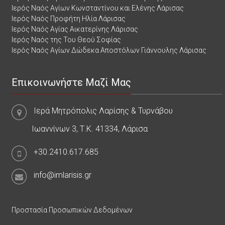
Ιερός Ναός Αγίων Κωνσταντίνου και Ελένης Λάρισας
Ιερός Ναός Προφήτη Ηλία Λάρισας
Ιερός Ναός Αγίας Αικατερίνης Λάρισας
Ιερός Ναός της Του Θεού Σοφίας
Ιερός Ναός Αγίων Δώδεκα Αποστόλων Γιάννουλης Λάρισας
Επικοινωνήστε Μαζί Μας
Ιερά Μητρόπολις Λαρίσης & Τυρνάβου
Ιωαννίνων 3, Τ.Κ. 41334, Λάρισα
+30.2410.617.685
info@imlarisis.gr
Προστασία Προσωπικών Δεδομένων