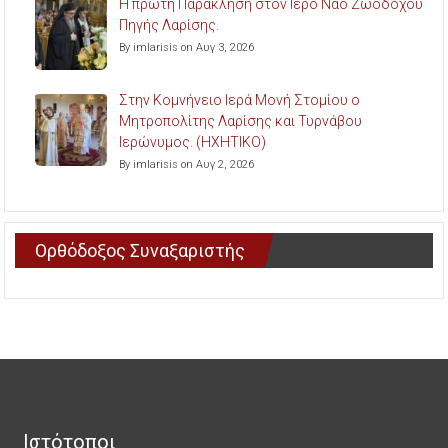
Η πρώτη Παράκληση στον Ιερό Ναό Ζωοδόχου
Πηγής Λαρίσης.
By imlarisis on Αυγ 3, 2026
Στην Κομνήνειο Ιερά Μονή Στομίου ο
Μητροπολίτης Λαρίσης και Τυρνάβου
Ιερώνυμος. (ΗΧΗΤΙΚΟ)
By imlarisis on Αυγ 2, 2026
Ορθόδοξος Συναξαριστής
Ιστότοποι