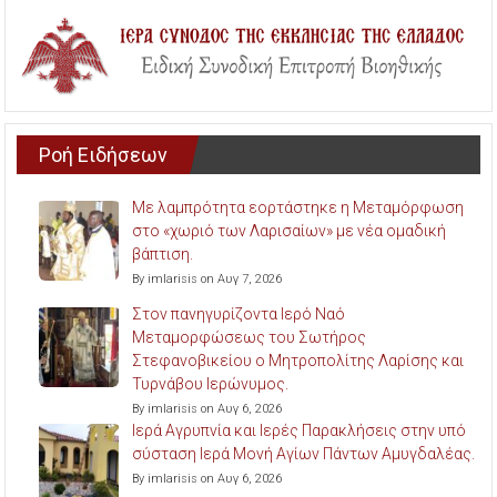
Ροή Ειδήσεων
Με λαμπρότητα εορτάστηκε η Μεταμόρφωση
στο «χωριό των Λαρισαίων» με νέα ομαδική
βάπτιση.
By imlarisis on Αυγ 7, 2026
Στον πανηγυρίζοντα Ιερό Ναό
Μεταμορφώσεως του Σωτήρος
Στεφανοβικείου ο Μητροπολίτης Λαρίσης και
Τυρνάβου Ιερώνυμος.
By imlarisis on Αυγ 6, 2026
Ιερά Αγρυπνία και Ιερές Παρακλήσεις στην υπό
σύσταση Ιερά Μονή Αγίων Πάντων Αμυγδαλέας.
By imlarisis on Αυγ 6, 2026