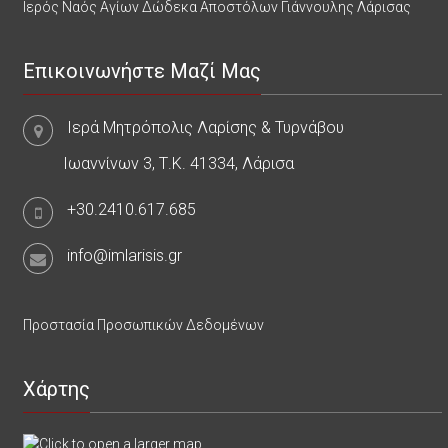
Ιερός Ναός Αγίων Δώδεκα Αποστόλων Γιάννουλης Λάρισας
Επικοινωνήστε Μαζί Μας
Ιερά Μητρόπολις Λαρίσης & Τυρνάβου
Ιωαννίνων 3, Τ.Κ. 41334, Λάρισα
+30.2410.617.685
info@imlarisis.gr
Προστασία Προσωπικών Δεδομένων
Χάρτης