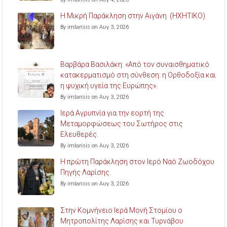
Η Μικρή Παράκληση στην Αιγάνη. (ΗΧΗΤΙΚΟ)
By imlarisis on Αυγ 3, 2026
Βαρβάρα Βασιλάκη: «Από τον συναισθηματικό
κατακερματισμό στη σύνθεση: η Ορθοδοξία και
η ψυχική υγεία της Ευρώπης».
By imlarisis on Αυγ 3, 2026
Ιερά Αγρυπνία για την εορτή της
Μεταμορφώσεως του Σωτήρος στις
Ελευθερές.
By imlarisis on Αυγ 3, 2026
Η πρώτη Παράκληση στον Ιερό Ναό Ζωοδόχου
Πηγής Λαρίσης.
By imlarisis on Αυγ 3, 2026
Στην Κομνήνειο Ιερά Μονή Στομίου ο
Μητροπολίτης Λαρίσης και Τυρνάβου