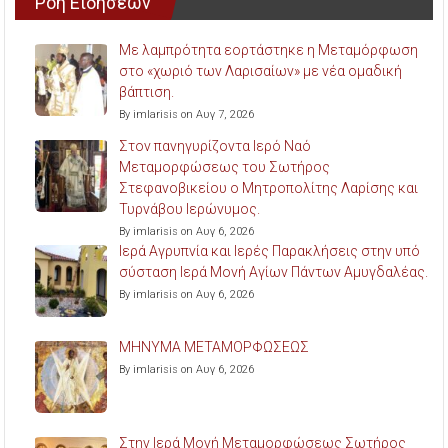
Ροή Ειδήσεων
Με λαμπρότητα εορτάστηκε η Μεταμόρφωση
στο «χωριό των Λαρισαίων» με νέα ομαδική
βάπτιση.
By imlarisis on Αυγ 7, 2026
Στον πανηγυρίζοντα Ιερό Ναό
Μεταμορφώσεως του Σωτήρος
Στεφανοβικείου ο Μητροπολίτης Λαρίσης και
Τυρνάβου Ιερώνυμος.
By imlarisis on Αυγ 6, 2026
Ιερά Αγρυπνία και Ιερές Παρακλήσεις στην υπό
σύσταση Ιερά Μονή Αγίων Πάντων Αμυγδαλέας.
By imlarisis on Αυγ 6, 2026
ΜΗΝΥΜΑ ΜΕΤΑΜΟΡΦΩΣΕΩΣ
By imlarisis on Αυγ 6, 2026
Στην Ιερά Μονή Μεταμορφώσεως Σωτήρος