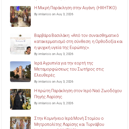
Η Μικρή Παράκληση στην Αιγάνη. (ΗΧΗΤΙΚΟ)
By imlarisis on Αυγ 3, 2026
Βαρβάρα Βασιλάκη: «Από τον συναισθηματικό
κατακερματισμό στη σύνθεση: η Ορθοδοξία και
η ψυχική υγεία της Ευρώπης».
By imlarisis on Αυγ 3, 2026
Ιερά Αγρυπνία για την εορτή της
Μεταμορφώσεως του Σωτήρος στις
Ελευθερές.
By imlarisis on Αυγ 3, 2026
Η πρώτη Παράκληση στον Ιερό Ναό Ζωοδόχου
Πηγής Λαρίσης.
By imlarisis on Αυγ 3, 2026
Στην Κομνήνειο Ιερά Μονή Στομίου ο
Μητροπολίτης Λαρίσης και Τυρνάβου