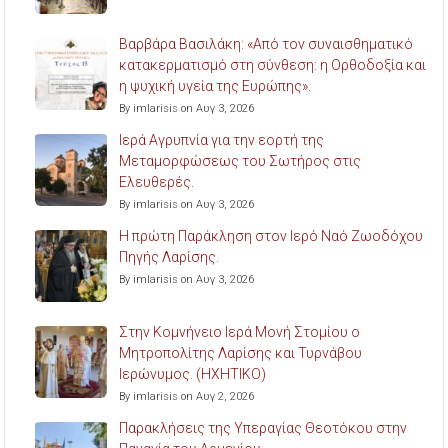
Βαρβάρα Βασιλάκη: «Από τον συναισθηματικό
κατακερματισμό στη σύνθεση: η Ορθοδοξία και
η ψυχική υγεία της Ευρώπης».
By imlarisis on Αυγ 3, 2026
Ιερά Αγρυπνία για την εορτή της
Μεταμορφώσεως του Σωτήρος στις
Ελευθερές.
By imlarisis on Αυγ 3, 2026
Η πρώτη Παράκληση στον Ιερό Ναό Ζωοδόχου
Πηγής Λαρίσης.
By imlarisis on Αυγ 3, 2026
Στην Κομνήνειο Ιερά Μονή Στομίου ο
Μητροπολίτης Λαρίσης και Τυρνάβου
Ιερώνυμος. (ΗΧΗΤΙΚΟ)
By imlarisis on Αυγ 2, 2026
Παρακλήσεις της Υπεραγίας Θεοτόκου στην