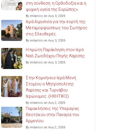
στη σύνθεση: η Ορθοδοξία και η
ψυχική υγεία της Ευρώπης».
By imlarisis on Αυγ 3, 2026
Ιερά Αγρυπνία για την εορτή της
Μεταμορφώσεως του Σωτήρος
στις Ελευθερές.
By imlarisis on Αυγ 3, 2026
Η πρώτη Παράκληση στον Ιερό
Ναό Ζωοδόχου Πηγής Λαρίσης.
By imlarisis on Αυγ 3, 2026
Στην Κομνήνειο Ιερά Μονή
Στομίου ο Μητροπολίτης
Λαρίσης και Τυρνάβου
Ιερώνυμος. (ΗΧΗΤΙΚΟ)
By imlarisis on Αυγ 2, 2026
Παρακλήσεις της Υπεραγίας
Θεοτόκου στην Παναγία του
Αρμενίου.
By imlarisis on Αυγ 2, 2026