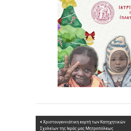
Post
Χριστουγεννιάτικη εορτή των Κατηχητικών
Σχολείων της Ιεράς μας Μητροπόλεως