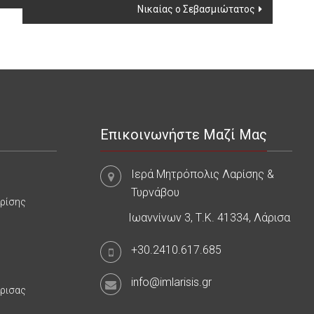
Νικαίας ο Σεβασμιώτατος
Επικοινωνήστε Μαζί Μας
Ιερά Μητρόπολις Λαρίσης &
Τυρνάβου
αρίσης
Ιωαννίνων 3, Τ.Κ. 41334, Λάρισα
+30.2410.617.685
info@imlarisis.gr
άρισας