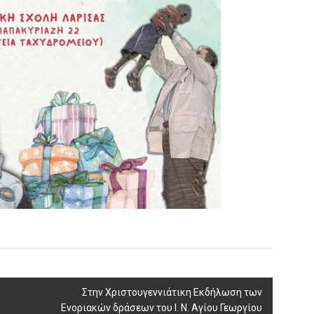
Στην Χριστουγεννιάτικη Εκδήλωση των
Ενοριακών δράσεων του Ι. Ν. Αγίου Γεωργίου