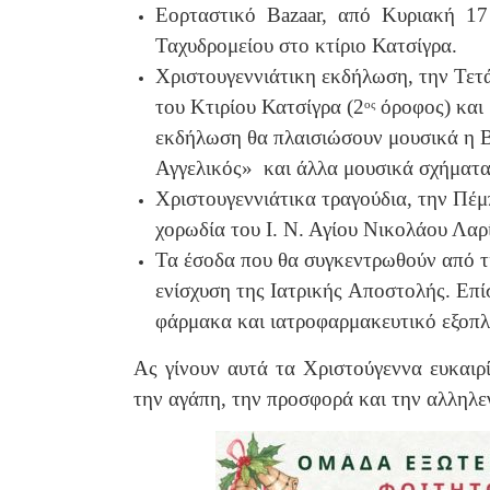
Εορταστικό Bazaar, από Κυριακή 17
Ταχυδρομείου στο κτίριο Κατσίγρα.
Χριστουγεννιάτικη εκδήλωση, την Τετά
του Κτιρίου Κατσίγρα (2
όροφος) και 
ος
εκδήλωση θα πλαισιώσουν μουσικά η 
Αγγελικός» και άλλα μουσικά σχήματα
Χριστουγεννιάτικα τραγούδια, την Πέμ
χορωδία του Ι. Ν. Αγίου Νικολάου Λαρ
Τα έσοδα που θα συγκεντρωθούν από τι
ενίσχυση της Ιατρικής Aποστολής.
Επί
φάρμακα και ιατροφαρμακευτικό εξοπλ
Ας γίνουν αυτά τα Χριστούγεννα ευκαιρ
την αγάπη, την προσφορά και την αλληλ