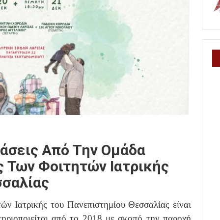
ράσεις Από Την Ομάδα
 Των Φοιτητών Ιατρικής
σσαλίας
ν Ιατρικής του Πανεπιστημίου Θεσσαλίας είναι
τηριοποιείται από το 2018 με σκοπό την παροχή