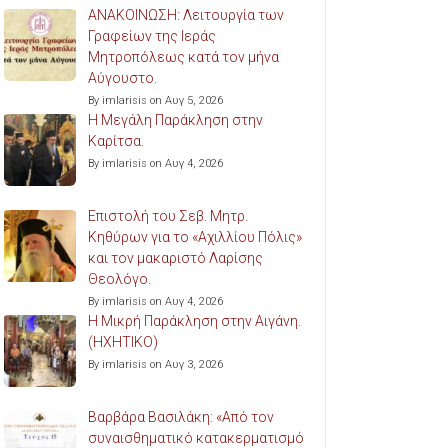
ΑΝΑΚΟΙΝΩΣΗ: Λειτουργία των
Γραφείων της Ιεράς
Μητροπόλεως κατά τον μήνα
Αύγουστο.
By imlarisis on Αυγ 5, 2026
Η Μεγάλη Παράκληση στην
Καρίτσα.
By imlarisis on Αυγ 4, 2026
Επιστολή του Σεβ. Μητρ.
Κηθύρων για το «Αχιλλίου Πόλις»
και τον μακαριστό Λαρίσης
Θεολόγο.
By imlarisis on Αυγ 4, 2026
Η Μικρή Παράκληση στην Αιγάνη.
(ΗΧΗΤΙΚΟ)
By imlarisis on Αυγ 3, 2026
Βαρβάρα Βασιλάκη: «Από τον
συναισθηματικό κατακερματισμό