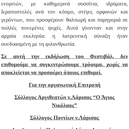
ενοριτών,
με καθημερινά συσσίτια, ιδρύματα,
Ιεραποστολές ανά τον κόσμο,
στέγες ορφανών και
γερόντων, που προσφέρουν θαλπωρή και παρηγοριά σε
πολλές πονεμένες ψυχές. Αυτά γίνονταν και στην
αρχαία εκκλησία: η λατρευτική σύναξη ήταν
συνδυασμένη με τη φιλανθρωπία.
Σε αυτή την εκδήλωση του Φεστιβάλ, δεν
επιθυμούμε να συγκεντρώσουμε τρόφιμα, χωρίς να
αποκλείεται να προσφέρει όποιος επιθυμεί.
Για την οργανωτική Επιτροπή
Σύλλογος Αργιθεατών ν.Λάρισας “Ο Άγιος
Νικόλαος”
Σύλλογος Ποντίων ν.Λάρισας