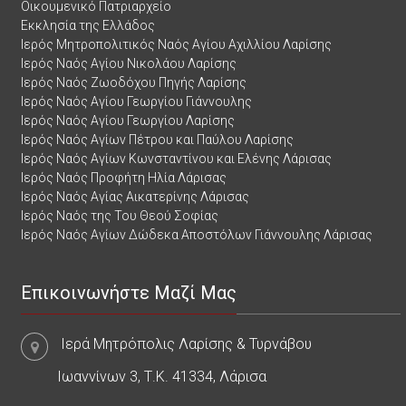
Οικουμενικό Πατριαρχείο
Εκκλησία της Ελλάδος
Ιερός Μητροπολιτικός Ναός Αγίου Αχιλλίου Λαρίσης
Ιερός Ναός Αγίου Νικολάου Λαρίσης
Ιερός Ναός Ζωοδόχου Πηγής Λαρίσης
Ιερός Ναός Αγίου Γεωργίου Γιάννουλης
Ιερός Ναός Αγίου Γεωργίου Λαρίσης
Ιερός Ναός Αγίων Πέτρου και Παύλου Λαρίσης
Ιερός Ναός Αγίων Κωνσταντίνου και Ελένης Λάρισας
Ιερός Ναός Προφήτη Ηλία Λάρισας
Ιερός Ναός Αγίας Αικατερίνης Λάρισας
Ιερός Ναός της Του Θεού Σοφίας
Ιερός Ναός Αγίων Δώδεκα Αποστόλων Γιάννουλης Λάρισας
Επικοινωνήστε Μαζί Μας
Ιερά Μητρόπολις Λαρίσης & Τυρνάβου
Ιωαννίνων 3, Τ.Κ. 41334, Λάρισα