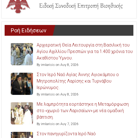
Ροή Ειδήσεων
Αρχιερατική Θεία Λειτουργία στη Βασιλική του
Αγίου Αχιλλίου Πρεσπών για τα 1.400 χρόνια του
Ακαθίστου Ύμνου.
By imlarisis on Αυγ 8, 2026
Στον Ιερό Ναό Αγίας Άννης Αγιοκάμπου ο
Μητροπολίτης Λαρίσης και Τυρνάβου
Ιερώνυμος.
By imlarisis on Αυγ 8, 2026
Με λαμπρότητα εορτάστηκε η Μεταμόρφωση
στο «χωριό των Λαρισαίων» με νέα ομαδική
βάπτιση.
By imlarisis on Αυγ 7, 2026
Στον πανηγυρίζοντα Ιερό Ναό