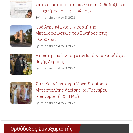
κατακερματισμό στη σύνθεση: η Ορθοδοξία και
η ψυχική υγεία της Ευρώπης».
By imlarisis on Αυγ 3, 2026
Ιερά Αγρυπνία για την εορτή της
Μεταμορφώσεως του Σωτήρος στις
Ελευθερές.
By imlarisis on Αυγ 3, 2026
Η πρώτη Παράκληση στον Ιερό Ναό Ζωοδόχου
Πηγής Λαρίσης.
By imlarisis on Αυγ 3, 2026
Στην Κομνήνειο Ιερά Μονή Στομίου ο
Μητροπολίτης Λαρίσης και Τυρνάβου
Ιερώνυμος. (ΗΧΗΤΙΚΟ)
By imlarisis on Αυγ 2, 2026
Ορθόδοξος Συναξαριστής