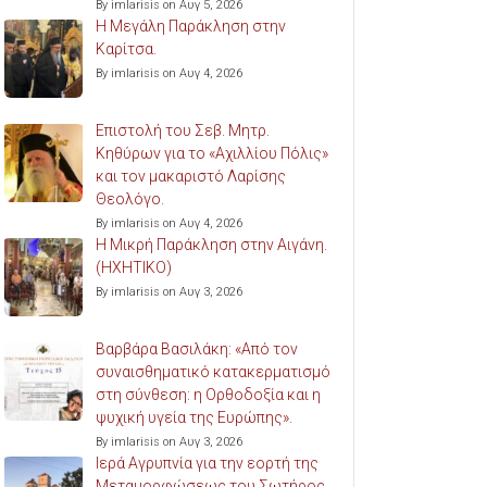
By imlarisis on Αυγ 5, 2026
Η Μεγάλη Παράκληση στην
Καρίτσα.
By imlarisis on Αυγ 4, 2026
Επιστολή του Σεβ. Μητρ.
Κηθύρων για το «Αχιλλίου Πόλις»
και τον μακαριστό Λαρίσης
Θεολόγο.
By imlarisis on Αυγ 4, 2026
Η Μικρή Παράκληση στην Αιγάνη.
(ΗΧΗΤΙΚΟ)
By imlarisis on Αυγ 3, 2026
Βαρβάρα Βασιλάκη: «Από τον
συναισθηματικό κατακερματισμό
στη σύνθεση: η Ορθοδοξία και η
ψυχική υγεία της Ευρώπης».
By imlarisis on Αυγ 3, 2026
Ιερά Αγρυπνία για την εορτή της
Μεταμορφώσεως του Σωτήρος