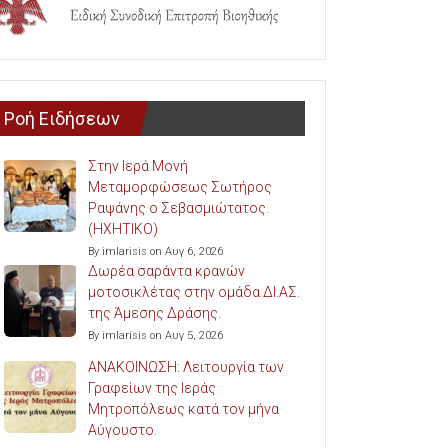
Ροή Ειδήσεων
Στην Ιερά Μονή
Μεταμορφώσεως Σωτήρος
Ραψάνης ο Σεβασμιώτατος.
(ΗΧΗΤΙΚΟ)
By imlarisis on Αυγ 6, 2026
Δωρέα σαράντα κρανών
μοτοσικλέτας στην ομάδα ΔΙ.ΑΣ.
της Άμεσης Δράσης.
By imlarisis on Αυγ 5, 2026
ΑΝΑΚΟΙΝΩΣΗ: Λειτουργία των
Γραφείων της Ιεράς
Μητροπόλεως κατά τον μήνα
Αύγουστο.