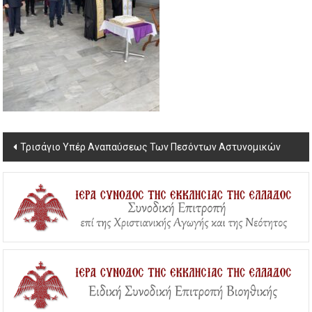
Post
Τρισάγιο Υπέρ Αναπαύσεως Των Πεσόντων Αστυνομικών
navigation