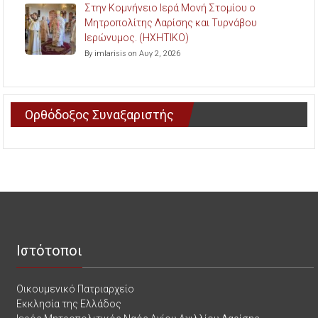
Στην Κομνήνειο Ιερά Μονή Στομίου ο
Μητροπολίτης Λαρίσης και Τυρνάβου
Ιερώνυμος. (ΗΧΗΤΙΚΟ)
By imlarisis on Αυγ 2, 2026
Ορθόδοξος Συναξαριστής
Ιστότοποι
Οικουμενικό Πατριαρχείο
Εκκλησία της Ελλάδος