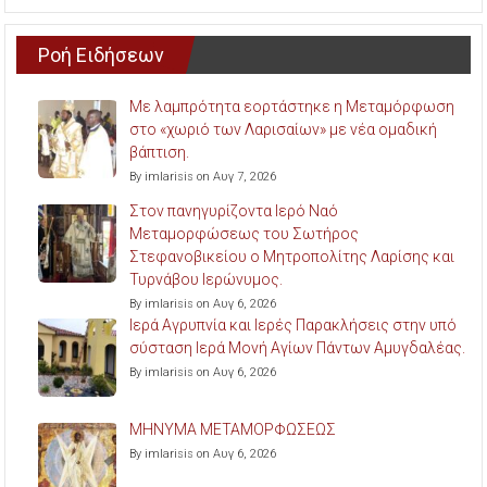
Ροή Ειδήσεων
Με λαμπρότητα εορτάστηκε η Μεταμόρφωση
στο «χωριό των Λαρισαίων» με νέα ομαδική
βάπτιση.
By imlarisis on Αυγ 7, 2026
Στον πανηγυρίζοντα Ιερό Ναό
Μεταμορφώσεως του Σωτήρος
Στεφανοβικείου ο Μητροπολίτης Λαρίσης και
Τυρνάβου Ιερώνυμος.
By imlarisis on Αυγ 6, 2026
Ιερά Αγρυπνία και Ιερές Παρακλήσεις στην υπό
σύσταση Ιερά Μονή Αγίων Πάντων Αμυγδαλέας.
By imlarisis on Αυγ 6, 2026
ΜΗΝΥΜΑ ΜΕΤΑΜΟΡΦΩΣΕΩΣ
By imlarisis on Αυγ 6, 2026