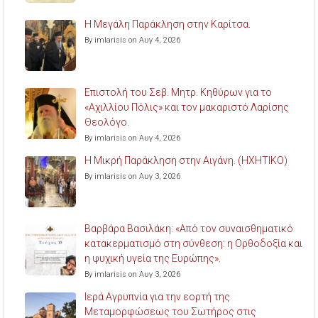
Η Μεγάλη Παράκληση στην Καρίτσα.
By imlarisis on Αυγ 4, 2026
Επιστολή του Σεβ. Μητρ. Κηθύρων για το
«Αχιλλίου Πόλις» και τον μακαριστό Λαρίσης
Θεολόγο.
By imlarisis on Αυγ 4, 2026
Η Μικρή Παράκληση στην Αιγάνη. (ΗΧΗΤΙΚΟ)
By imlarisis on Αυγ 3, 2026
Βαρβάρα Βασιλάκη: «Από τον συναισθηματικό
κατακερματισμό στη σύνθεση: η Ορθοδοξία και
η ψυχική υγεία της Ευρώπης».
By imlarisis on Αυγ 3, 2026
Ιερά Αγρυπνία για την εορτή της
Μεταμορφώσεως του Σωτήρος στις