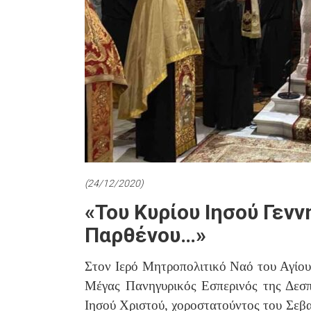
(24/12/2020)
«Του Κυρίου Ιησού Γενν
Παρθένου…»
Στον Ιερό Μητροπολιτικό Ναό του Αγίου
Μέγας Πανηγυρικός Εσπερινός της Δεσπ
Ιησού Χριστού, χοροστατούντος του Σε