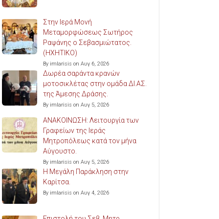
Στην Ιερά Μονή
Μεταμορφώσεως Σωτήρος
Ραψάνης ο Σεβασμιώτατος.
(ΗΧΗΤΙΚΟ)
By imlarisis on Αυγ 6, 2026
Δωρέα σαράντα κρανών
μοτοσικλέτας στην ομάδα ΔΙ.ΑΣ.
της Άμεσης Δράσης.
By imlarisis on Αυγ 5, 2026
ΑΝΑΚΟΙΝΩΣΗ: Λειτουργία των
Γραφείων της Ιεράς
Μητροπόλεως κατά τον μήνα
Αύγουστο.
By imlarisis on Αυγ 5, 2026
Η Μεγάλη Παράκληση στην
Καρίτσα.
By imlarisis on Αυγ 4, 2026
Επιστολή του Σεβ. Μητρ.