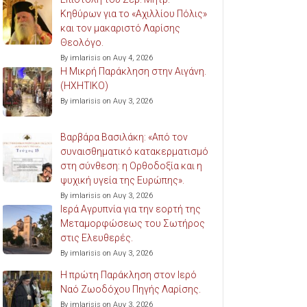
Κηθύρων για το «Αχιλλίου Πόλις»
και τον μακαριστό Λαρίσης
Θεολόγο.
By imlarisis on Αυγ 4, 2026
Η Μικρή Παράκληση στην Αιγάνη.
(ΗΧΗΤΙΚΟ)
By imlarisis on Αυγ 3, 2026
Βαρβάρα Βασιλάκη: «Από τον
συναισθηματικό κατακερματισμό
στη σύνθεση: η Ορθοδοξία και η
ψυχική υγεία της Ευρώπης».
By imlarisis on Αυγ 3, 2026
Ιερά Αγρυπνία για την εορτή της
Μεταμορφώσεως του Σωτήρος
στις Ελευθερές.
By imlarisis on Αυγ 3, 2026
Η πρώτη Παράκληση στον Ιερό
Ναό Ζωοδόχου Πηγής Λαρίσης.
By imlarisis on Αυγ 3, 2026