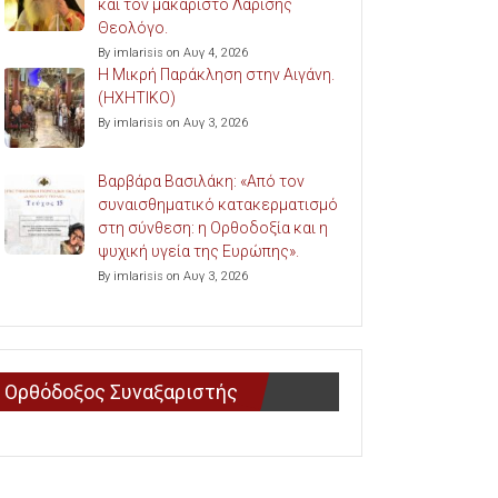
και τον μακαριστό Λαρίσης
Θεολόγο.
By imlarisis on Αυγ 4, 2026
Η Μικρή Παράκληση στην Αιγάνη.
(ΗΧΗΤΙΚΟ)
By imlarisis on Αυγ 3, 2026
Βαρβάρα Βασιλάκη: «Από τον
συναισθηματικό κατακερματισμό
στη σύνθεση: η Ορθοδοξία και η
ψυχική υγεία της Ευρώπης».
By imlarisis on Αυγ 3, 2026
Ορθόδοξος Συναξαριστής