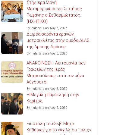
Στην Ιερά Μονή
Μεταμορφώσεως Σωτήρος
Ραψάνης ο Σεβασμιώτατος.
(ΗΧΗΤΙΚΟ)
By imlarisis on Αυγ 6, 2026
Δωρέα σαράντα κρανών
μοτοσικλέτας στην ομάδα ΔΙ.ΑΣ.
της Άμεσης Δράσης.
By imlarisis on Αυγ 5, 2026
ΑΝΑΚΟΙΝΩΣΗ: Λειτουργία των
Γραφείων της Ιεράς
Μητροπόλεως κατά τον μήνα
Αύγουστο.
By imlarisis on Αυγ 5, 2026
Η Μεγάλη Παράκληση στην
Καρίτσα.
By imlarisis on Αυγ 4, 2026
Επιστολή του Σεβ. Μητρ.
Κηθύρων για το «Αχιλλίου Πόλις»