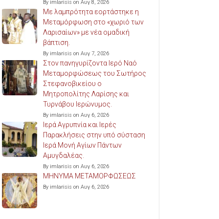
By imlarisis on Αυγ 8, 2026
Με λαμπρότητα εορτάστηκε η
Μεταμόρφωση στο «χωριό των
Λαρισαίων» με νέα ομαδική
βάπτιση.
By imlarisis on Αυγ 7, 2026
Στον πανηγυρίζοντα Ιερό Ναό
Μεταμορφώσεως του Σωτήρος
Στεφανοβικείου ο
Μητροπολίτης Λαρίσης και
Τυρνάβου Ιερώνυμος.
By imlarisis on Αυγ 6, 2026
Ιερά Αγρυπνία και Ιερές
Παρακλήσεις στην υπό σύσταση
Ιερά Μονή Αγίων Πάντων
Αμυγδαλέας.
By imlarisis on Αυγ 6, 2026
ΜΗΝΥΜΑ ΜΕΤΑΜΟΡΦΩΣΕΩΣ
By imlarisis on Αυγ 6, 2026