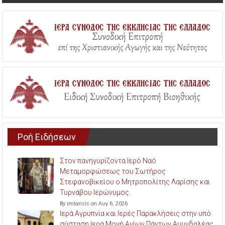
Ροή Ειδήσεων
Στον πανηγυρίζοντα Ιερό Ναό
Μεταμορφώσεως του Σωτήρος
Στεφανοβικείου ο Μητροπολίτης Λαρίσης και
Τυρνάβου Ιερώνυμος.
By imlarisis on Αυγ 6, 2026
Ιερά Αγρυπνία και Ιερές Παρακλήσεις στην υπό
σύσταση Ιερά Μονή Αγίων Πάντων Αμυγδαλέας.