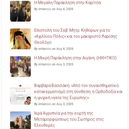
Η Μεγάλη Παράκληση στην Καρίτσα.
By imlarisis on Αυγ 4, 2026
Επιστολή του Σεβ. Μητρ. Κηθύρων για το
«Αχιλλίου Πόλις» και τον μακαριστό Λαρίσης
Θεολόγο.
By imlarisis on Αυγ 4, 2026
Η Μικρή Παράκληση στην Αιγάνη. (ΗΧΗΤΙΚΟ)
By imlarisis on Αυγ 3, 2026
Βαρβάρα Βασιλάκη: «Από τον συναισθηματικό
κατακερματισμό στη σύνθεση: η Ορθοδοξία και
η ψυχική υγεία της Ευρώπης».
By imlarisis on Αυγ 3, 2026
Ιερά Αγρυπνία για την εορτή της
Μεταμορφώσεως του Σωτήρος στις
Ελευθερές.