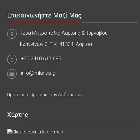
Επικοινωνήστε Μαζί Μας
Ιερά Μητρόπολις Λαρίσης & Τυρνάβου
Ιωαννίνων 3, Τ.Κ. 41334, Λάρισα
+30.2410.617.685
info@imlarisis.gr
Προστασία Προσωπικών Δεδομένων
Χάρτης