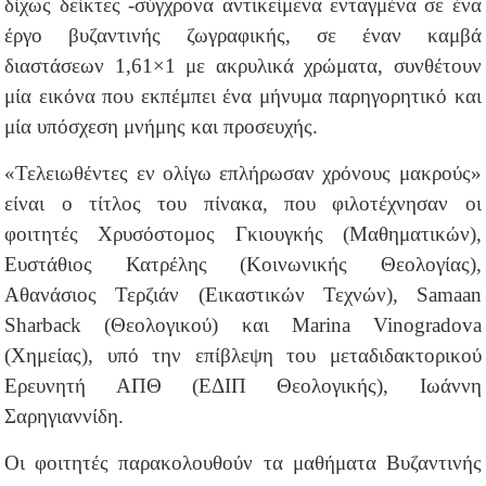
δίχως δείκτες -σύγχρονα αντικείμενα ενταγμένα σε ένα
έργο βυζαντινής ζωγραφικής, σε έναν καμβά
διαστάσεων 1,61×1 με ακρυλικά χρώματα, συνθέτουν
μία εικόνα που εκπέμπει ένα μήνυμα παρηγορητικό και
μία υπόσχεση μνήμης και προσευχής.
«Τελειωθέντες εν ολίγω επλήρωσαν χρόνους μακρούς»
είναι ο τίτλος του πίνακα, που φιλοτέχνησαν οι
φοιτητές Χρυσόστομος Γκιουγκής (Μαθηματικών),
Ευστάθιος Κατρέλης (Κοινωνικής Θεολογίας),
Αθανάσιος Τερζιάν (Εικαστικών Τεχνών), Samaan
Sharback (Θεολογικού) και Μarina Vinogradova
(Χημείας), υπό την επίβλεψη του μεταδιδακτορικού
Ερευνητή ΑΠΘ (ΕΔΙΠ Θεολογικής), Ιωάννη
Σαρηγιαννίδη.
Οι φοιτητές παρακολουθούν τα μαθήματα Βυζαντινής