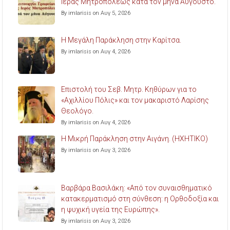
Ιεράς Μητροπόλεως κατά τον μήνα Αύγουστο.
By imlarisis on Αυγ 5, 2026
Η Μεγάλη Παράκληση στην Καρίτσα.
By imlarisis on Αυγ 4, 2026
Επιστολή του Σεβ. Μητρ. Κηθύρων για το
«Αχιλλίου Πόλις» και τον μακαριστό Λαρίσης
Θεολόγο.
By imlarisis on Αυγ 4, 2026
Η Μικρή Παράκληση στην Αιγάνη. (ΗΧΗΤΙΚΟ)
By imlarisis on Αυγ 3, 2026
Βαρβάρα Βασιλάκη: «Από τον συναισθηματικό
κατακερματισμό στη σύνθεση: η Ορθοδοξία και
η ψυχική υγεία της Ευρώπης».
By imlarisis on Αυγ 3, 2026