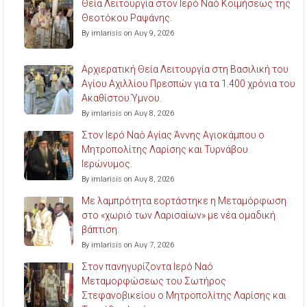
Θεία Λειτουργία στον Ιερό Ναό Κοιμήσεως της
Θεοτόκου Ραψάνης.
By imlarisis on Αυγ 9, 2026
Αρχιερατική Θεία Λειτουργία στη Βασιλική του
Αγίου Αχιλλίου Πρεσπών για τα 1.400 χρόνια του
Ακαθίστου Ύμνου.
By imlarisis on Αυγ 8, 2026
Στον Ιερό Ναό Αγίας Άννης Αγιοκάμπου ο
Μητροπολίτης Λαρίσης και Τυρνάβου
Ιερώνυμος.
By imlarisis on Αυγ 8, 2026
Με λαμπρότητα εορτάστηκε η Μεταμόρφωση
στο «χωριό των Λαρισαίων» με νέα ομαδική
βάπτιση.
By imlarisis on Αυγ 7, 2026
Στον πανηγυρίζοντα Ιερό Ναό
Μεταμορφώσεως του Σωτήρος
Στεφανοβικείου ο Μητροπολίτης Λαρίσης και