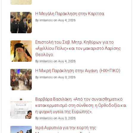
Η Μεγάλη Παράκληση στην Καρίτσα.
By imlarisis on Αυγ 4, 2026
Επιστολή του Σεβ. Μητρ. Κηθύρων για το
«Αχιλλίου Πόλις» και τον μακαριστό Λαρίσης
Θεολόγο.
By imlarisis on Αυγ 4, 2026
Η Μικρή Παράκληση στην Αιγάνη. (ΗΧΗΤΙΚΟ)
By imlarisis on Αυγ 3, 2026
Βαρβάρα Βασιλάκη: «Από τον συναισθηματικό
κατακερματισμό στη σύνθεση: η Ορθοδοξία και
η ψυχική υγεία της Ευρώπης».
By imlarisis on Αυγ 3, 2026
Ιερά Αγρυπνία για την εορτή της