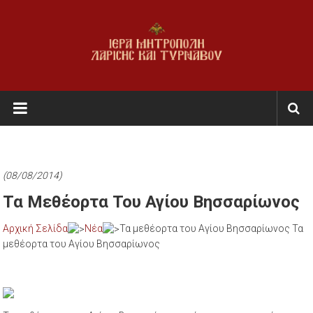
Skip
to
content
Ι.Μ.
Λαρίσης
&
Τυρνάβου
(08/08/2014)
Εκκλησία
Τα Μεθέορτα Του Αγίου Βησσαρίωνος
της
Αρχική Σελίδα
Νέα
Τα μεθέορτα του Αγίου Βησσαρίωνος Τα
Ελλάδος
μεθέορτα του Αγίου Βησσαρίωνος