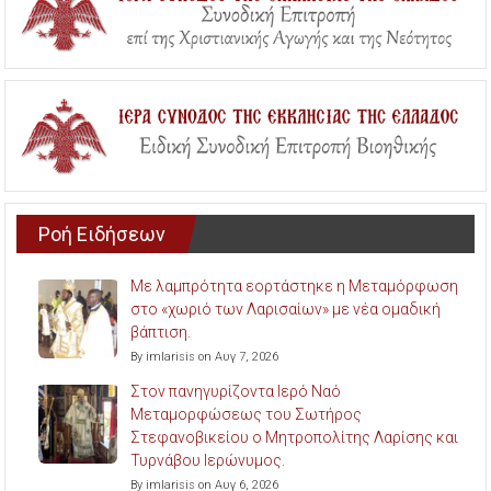
Ροή Ειδήσεων
Με λαμπρότητα εορτάστηκε η Μεταμόρφωση
στο «χωριό των Λαρισαίων» με νέα ομαδική
βάπτιση.
By imlarisis on Αυγ 7, 2026
Στον πανηγυρίζοντα Ιερό Ναό
Μεταμορφώσεως του Σωτήρος
Στεφανοβικείου ο Μητροπολίτης Λαρίσης και
Τυρνάβου Ιερώνυμος.
By imlarisis on Αυγ 6, 2026