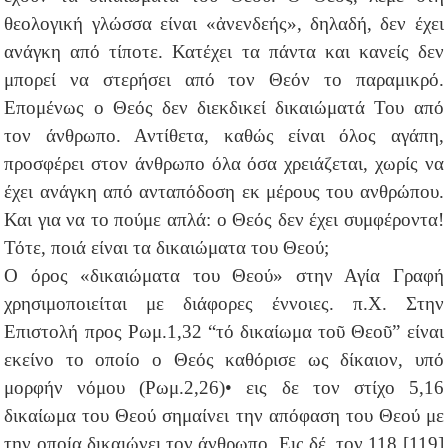
θεολογική γλώσσα είναι «ἀνενδεής», δηλαδή, δεν έχει
ανάγκη από τίποτε. Κατέχει τα πάντα και κανείς δεν
μπορεί να στερήσει από τον Θεόν το παραμικρό.
Επομένως ο Θεός δεν διεκδικεί δικαιώματά Του από
τον άνθρωπο. Αντίθετα, καθώς είναι όλος αγάπη,
προσφέρει στον άνθρωπο όλα όσα χρειάζεται, χωρίς να
έχει ανάγκη από ανταπόδοση εκ μέρους του ανθρώπου.
Και για να το πούμε απλά: ο Θεός δεν έχει συμφέροντα!
Τότε, ποιά είναι τα δικαιώματα του Θεού;
Ο όρος «δικαιώματα του Θεού» στην Αγία Γραφή
χρησιμοποιείται με διάφορες έννοιες. π.Χ. Στην
Επιστολή προς Ρωμ.1,32 “τό δικαίωμα τοῦ Θεοῦ” είναι
εκείνο το οποίο ο Θεός καθόρισε ως δίκαιον, υπό
μορφήν νόμου (Ρωμ.2,26)• εις δε τον στίχο 5,16
δικαίωμα του Θεού σημαίνει την απόφαση του Θεού με
την οποία δικαιώνει τον άνθρωπο. Εις δέ, τον 118 [119]