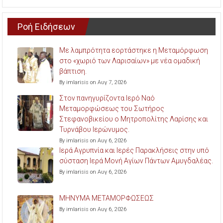
Ροή Ειδήσεων
Με λαμπρότητα εορτάστηκε η Μεταμόρφωση
στο «χωριό των Λαρισαίων» με νέα ομαδική
βάπτιση.
By imlarisis on Αυγ 7, 2026
Στον πανηγυρίζοντα Ιερό Ναό
Μεταμορφώσεως του Σωτήρος
Στεφανοβικείου ο Μητροπολίτης Λαρίσης και
Τυρνάβου Ιερώνυμος.
By imlarisis on Αυγ 6, 2026
Ιερά Αγρυπνία και Ιερές Παρακλήσεις στην υπό
σύσταση Ιερά Μονή Αγίων Πάντων Αμυγδαλέας.
By imlarisis on Αυγ 6, 2026
ΜΗΝΥΜΑ ΜΕΤΑΜΟΡΦΩΣΕΩΣ
By imlarisis on Αυγ 6, 2026