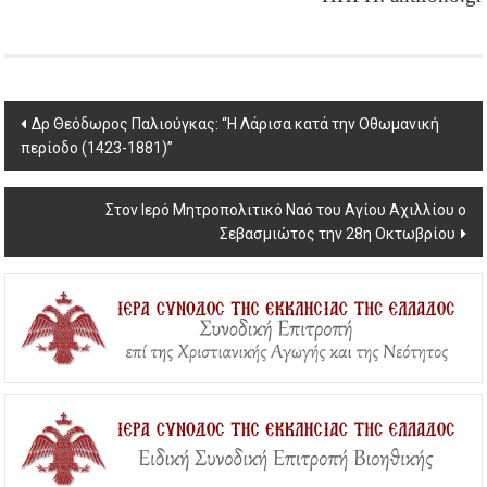
Post
Δρ Θεόδωρος Παλιούγκας: “Η Λάρισα κατά την Οθωμανική
περίοδο (1423-1881)”
navigation
Στον Ιερό Μητροπολιτικό Ναό του Αγίου Αχιλλίου ο
Σεβασμιώτος την 28η Οκτωβρίου