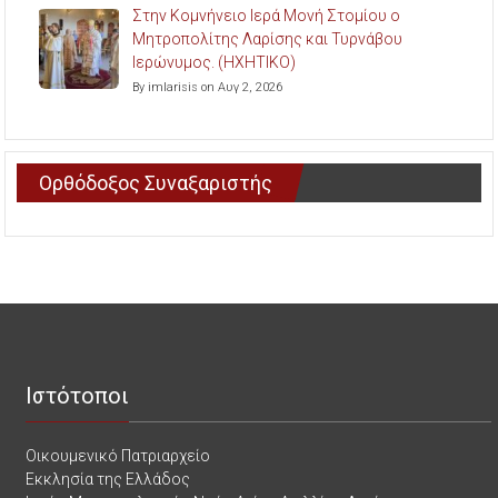
Στην Κομνήνειο Ιερά Μονή Στομίου ο
Μητροπολίτης Λαρίσης και Τυρνάβου
Ιερώνυμος. (ΗΧΗΤΙΚΟ)
By imlarisis on Αυγ 2, 2026
Ορθόδοξος Συναξαριστής
Ιστότοποι
Οικουμενικό Πατριαρχείο
Εκκλησία της Ελλάδος