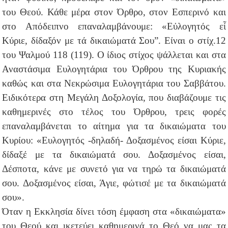
του Θεού. Κάθε μέρα στον Όρθρο, στον Εσπερινό και
στο Απόδειπνο επαναλαμβάνουμε: «Εὐλογητός εἶ
Κύριε, δίδαξόν με τά δικαιώματά Σου”. Είναι ο στίχ.12
του Ψαλμού 118 (119). Ο ίδιος στίχος ψάλλεται και στα
Αναστάσιμα Ευλογητάρια του Όρθρου της Κυριακής
καθώς και στα Νεκρώσιμα Ευλογητάρια του Σαββάτου.
Ειδικότερα στη Μεγάλη Δοξολογία, που διαβάζουμε τις
καθημερινές στο τέλος του Όρθρου, τρεις φορές
επαναλαμβάνεται το αίτημα για τα δικαιώματα του
Κυρίου: «Ευλογητός -δηλαδή- Δοξασμένος είσαι Κύριε,
δίδαξέ με τα δικαιώματά σου. Δοξασμένος είσαι,
Δέσποτα, κάνε με συνετό για να τηρώ τα δικαιώματά
σου. Δοξασμένος είσαι, Άγιε, φώτισέ με τα δικαιώματά
σου».
Όταν η Εκκλησία δίνει τόση έμφαση στα «δικαιώματα»
του Θεού και ικετεύει καθημερινά το Θεό να μας τα