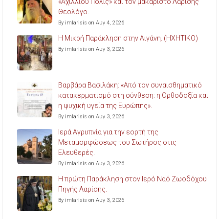
«Αχιλλίου Πόλις» και τον μακαριστό Λαρίσης
Θεολόγο.
By imlarisis on Αυγ 4, 2026
Η Μικρή Παράκληση στην Αιγάνη. (ΗΧΗΤΙΚΟ)
By imlarisis on Αυγ 3, 2026
Βαρβάρα Βασιλάκη: «Από τον συναισθηματικό
κατακερματισμό στη σύνθεση: η Ορθοδοξία και
η ψυχική υγεία της Ευρώπης».
By imlarisis on Αυγ 3, 2026
Ιερά Αγρυπνία για την εορτή της
Μεταμορφώσεως του Σωτήρος στις
Ελευθερές.
By imlarisis on Αυγ 3, 2026
Η πρώτη Παράκληση στον Ιερό Ναό Ζωοδόχου
Πηγής Λαρίσης.
By imlarisis on Αυγ 3, 2026