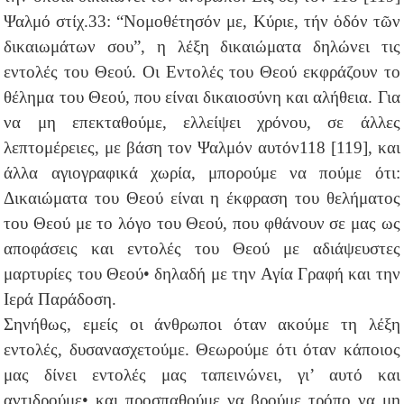
Ψαλμό στίχ.33: “Νομοθέτησόν με, Κύριε, τήν ὁδόν τῶν
δικαιωμάτων σου”, η λέξη δικαιώματα δηλώνει τις
εντολές του Θεού. Οι Εντολές του Θεού εκφράζουν το
θέλημα του Θεού, που είναι δικαιοσύνη και αλήθεια. Για
να μη επεκταθούμε, ελλείψει χρόνου, σε άλλες
λεπτομέρειες, με βάση τον Ψαλμόν αυτόν118 [119], και
άλλα αγιογραφικά χωρία, μπορούμε να πούμε ότι:
Δικαιώματα του Θεού είναι η έκφραση του θελήματος
του Θεού με το λόγο του Θεού, που φθάνουν σε μας ως
αποφάσεις και εντολές του Θεού με αδιάψευστες
μαρτυρίες του Θεού• δηλαδή με την Αγία Γραφή και την
Ιερά Παράδοση.
Σηνήθως, εμείς οι άνθρωποι όταν ακούμε τη λέξη
εντολές, δυσανασχετούμε. Θεωρούμε ότι όταν κάποιος
μας δίνει εντολές μας ταπεινώνει, γι’ αυτό και
αντιδρούμε• και προσπαθούμε να βρούμε τρόπο να μη