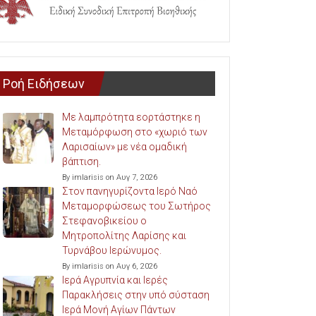
Ροή Ειδήσεων
Με λαμπρότητα εορτάστηκε η
Μεταμόρφωση στο «χωριό των
Λαρισαίων» με νέα ομαδική
βάπτιση.
By imlarisis on Αυγ 7, 2026
Στον πανηγυρίζοντα Ιερό Ναό
Μεταμορφώσεως του Σωτήρος
Στεφανοβικείου ο
Μητροπολίτης Λαρίσης και
Τυρνάβου Ιερώνυμος.
By imlarisis on Αυγ 6, 2026
Ιερά Αγρυπνία και Ιερές
Παρακλήσεις στην υπό σύσταση
Ιερά Μονή Αγίων Πάντων