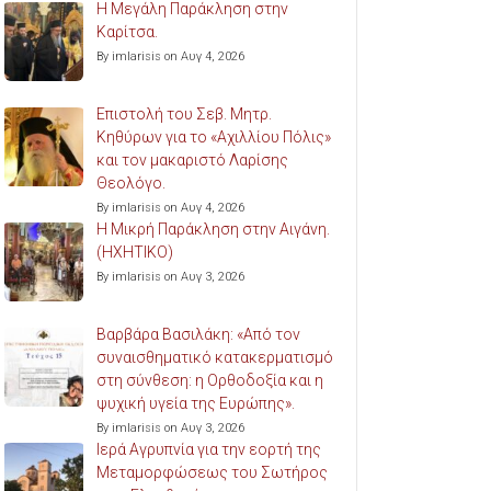
Η Μεγάλη Παράκληση στην
Καρίτσα.
By imlarisis on Αυγ 4, 2026
Επιστολή του Σεβ. Μητρ.
Κηθύρων για το «Αχιλλίου Πόλις»
και τον μακαριστό Λαρίσης
Θεολόγο.
By imlarisis on Αυγ 4, 2026
Η Μικρή Παράκληση στην Αιγάνη.
(ΗΧΗΤΙΚΟ)
By imlarisis on Αυγ 3, 2026
Βαρβάρα Βασιλάκη: «Από τον
συναισθηματικό κατακερματισμό
στη σύνθεση: η Ορθοδοξία και η
ψυχική υγεία της Ευρώπης».
By imlarisis on Αυγ 3, 2026
Ιερά Αγρυπνία για την εορτή της
Μεταμορφώσεως του Σωτήρος