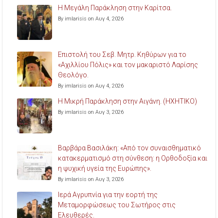
Η Μεγάλη Παράκληση στην Καρίτσα.
By imlarisis on Αυγ 4, 2026
Επιστολή του Σεβ. Μητρ. Κηθύρων για το
«Αχιλλίου Πόλις» και τον μακαριστό Λαρίσης
Θεολόγο.
By imlarisis on Αυγ 4, 2026
Η Μικρή Παράκληση στην Αιγάνη. (ΗΧΗΤΙΚΟ)
By imlarisis on Αυγ 3, 2026
Βαρβάρα Βασιλάκη: «Από τον συναισθηματικό
κατακερματισμό στη σύνθεση: η Ορθοδοξία και
η ψυχική υγεία της Ευρώπης».
By imlarisis on Αυγ 3, 2026
Ιερά Αγρυπνία για την εορτή της
Μεταμορφώσεως του Σωτήρος στις
Ελευθερές.