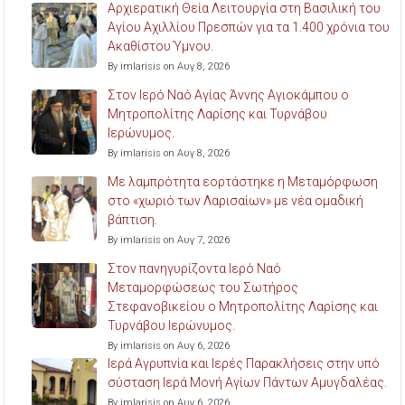
Αρχιερατική Θεία Λειτουργία στη Βασιλική του
Αγίου Αχιλλίου Πρεσπών για τα 1.400 χρόνια του
Ακαθίστου Ύμνου.
By imlarisis on Αυγ 8, 2026
Στον Ιερό Ναό Αγίας Άννης Αγιοκάμπου ο
Μητροπολίτης Λαρίσης και Τυρνάβου
Ιερώνυμος.
By imlarisis on Αυγ 8, 2026
Με λαμπρότητα εορτάστηκε η Μεταμόρφωση
στο «χωριό των Λαρισαίων» με νέα ομαδική
βάπτιση.
By imlarisis on Αυγ 7, 2026
Στον πανηγυρίζοντα Ιερό Ναό
Μεταμορφώσεως του Σωτήρος
Στεφανοβικείου ο Μητροπολίτης Λαρίσης και
Τυρνάβου Ιερώνυμος.
By imlarisis on Αυγ 6, 2026
Ιερά Αγρυπνία και Ιερές Παρακλήσεις στην υπό
σύσταση Ιερά Μονή Αγίων Πάντων Αμυγδαλέας.
By imlarisis on Αυγ 6, 2026