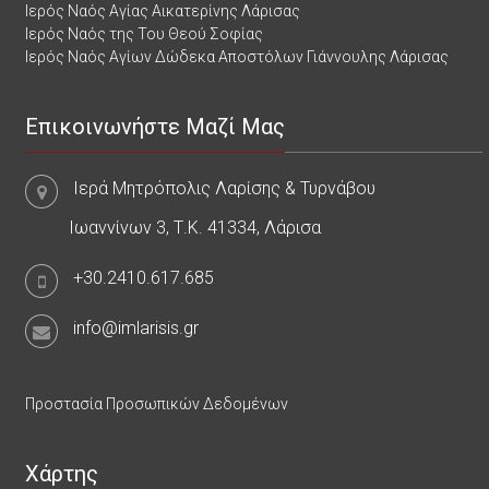
Ιερός Ναός Αγίας Αικατερίνης Λάρισας
Ιερός Ναός της Του Θεού Σοφίας
Ιερός Ναός Αγίων Δώδεκα Αποστόλων Γιάννουλης Λάρισας
Επικοινωνήστε Μαζί Μας
Ιερά Μητρόπολις Λαρίσης & Τυρνάβου
Ιωαννίνων 3, Τ.Κ. 41334, Λάρισα
+30.2410.617.685
info@imlarisis.gr
Προστασία Προσωπικών Δεδομένων
Χάρτης