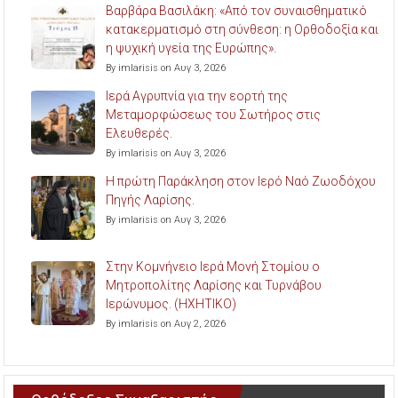
Βαρβάρα Βασιλάκη: «Από τον συναισθηματικό
κατακερματισμό στη σύνθεση: η Ορθοδοξία και
η ψυχική υγεία της Ευρώπης».
By imlarisis on Αυγ 3, 2026
Ιερά Αγρυπνία για την εορτή της
Μεταμορφώσεως του Σωτήρος στις
Ελευθερές.
By imlarisis on Αυγ 3, 2026
Η πρώτη Παράκληση στον Ιερό Ναό Ζωοδόχου
Πηγής Λαρίσης.
By imlarisis on Αυγ 3, 2026
Στην Κομνήνειο Ιερά Μονή Στομίου ο
Μητροπολίτης Λαρίσης και Τυρνάβου
Ιερώνυμος. (ΗΧΗΤΙΚΟ)
By imlarisis on Αυγ 2, 2026