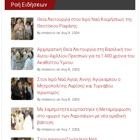
Ροή Ειδήσεων
Θεία Λειτουργία στον Ιερό Ναό Κοιμήσεως της
Θεοτόκου Ραψάνης.
By imlarisis on Αυγ 9, 2026
Αρχιερατική Θεία Λειτουργία στη Βασιλική του
Αγίου Αχιλλίου Πρεσπών για τα 1.400 χρόνια του
Ακαθίστου Ύμνου.
By imlarisis on Αυγ 8, 2026
Στον Ιερό Ναό Αγίας Άννης Αγιοκάμπου ο
Μητροπολίτης Λαρίσης και Τυρνάβου
Ιερώνυμος.
By imlarisis on Αυγ 8, 2026
Με λαμπρότητα εορτάστηκε η Μεταμόρφωση
στο «χωριό των Λαρισαίων» με νέα ομαδική
βάπτιση.
By imlarisis on Αυγ 7, 2026
Στον πανηγυρίζοντα Ιερό Ναό