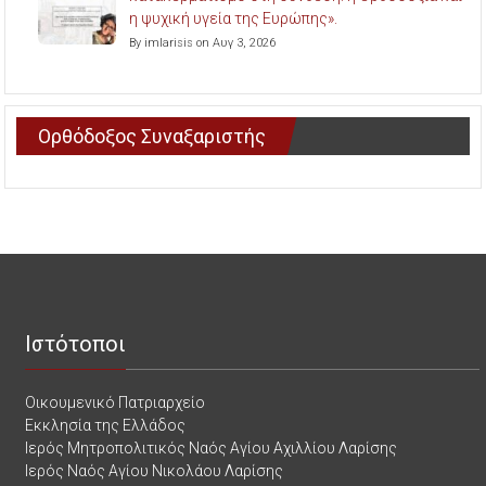
η ψυχική υγεία της Ευρώπης».
By imlarisis on Αυγ 3, 2026
Ορθόδοξος Συναξαριστής
Ιστότοποι
Οικουμενικό Πατριαρχείο
Εκκλησία της Ελλάδος
Ιερός Μητροπολιτικός Ναός Αγίου Αχιλλίου Λαρίσης
Ιερός Ναός Αγίου Νικολάου Λαρίσης