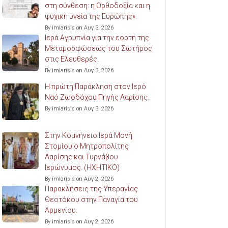
στη σύνθεση: η Ορθοδοξία και η
ψυχική υγεία της Ευρώπης».
By imlarisis on Αυγ 3, 2026
Ιερά Αγρυπνία για την εορτή της
Μεταμορφώσεως του Σωτήρος
στις Ελευθερές.
By imlarisis on Αυγ 3, 2026
Η πρώτη Παράκληση στον Ιερό
Ναό Ζωοδόχου Πηγής Λαρίσης.
By imlarisis on Αυγ 3, 2026
Στην Κομνήνειο Ιερά Μονή
Στομίου ο Μητροπολίτης
Λαρίσης και Τυρνάβου
Ιερώνυμος. (ΗΧΗΤΙΚΟ)
By imlarisis on Αυγ 2, 2026
Παρακλήσεις της Υπεραγίας
Θεοτόκου στην Παναγία του
Αρμενίου.
By imlarisis on Αυγ 2, 2026