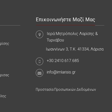
Επικοινωνήστε Μαζί Μας
Ιερά Μητρόπολις Λαρίσης &
Τυρνάβου
αρίσης
Ιωαννίνων 3, Τ.Κ. 41334, Λάρισα
+30.2410.617.685
info@imlarisis.gr
άρισας
Προστασία Προσωπικών Δεδομένων
υλης