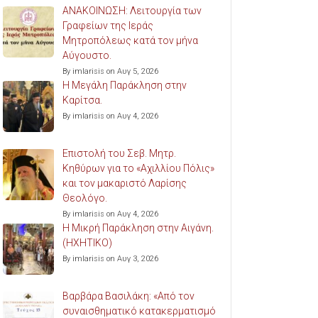
ΑΝΑΚΟΙΝΩΣΗ: Λειτουργία των
Γραφείων της Ιεράς
Μητροπόλεως κατά τον μήνα
Αύγουστο.
By imlarisis on Αυγ 5, 2026
Η Μεγάλη Παράκληση στην
Καρίτσα.
By imlarisis on Αυγ 4, 2026
Επιστολή του Σεβ. Μητρ.
Κηθύρων για το «Αχιλλίου Πόλις»
και τον μακαριστό Λαρίσης
Θεολόγο.
By imlarisis on Αυγ 4, 2026
Η Μικρή Παράκληση στην Αιγάνη.
(ΗΧΗΤΙΚΟ)
By imlarisis on Αυγ 3, 2026
Βαρβάρα Βασιλάκη: «Από τον
συναισθηματικό κατακερματισμό