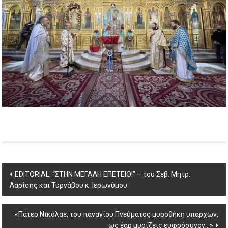
Post
EDITORIAL: “ΣΤΗΝ ΜΕΓΑΛΗ ΕΠΕΤΕΙΟ!” – του Σεβ. Μητρ.
Λαρίσης και Τυρνάβου κ. Ιερωνύμου
navigation
«Πάτερ Νικόλαε, του παναγίου Πνεύματος μυροθήκη υπάρχων,
ως έαρ μυρίζεις ευφρόσυνον…»