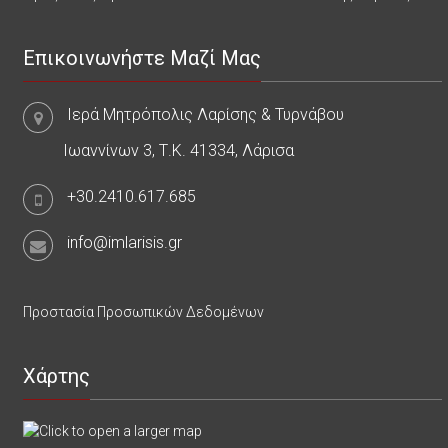
Επικοινωνήστε Μαζί Μας
Ιερά Μητρόπολις Λαρίσης & Τυρνάβου
Ιωαννίνων 3, Τ.Κ. 41334, Λάρισα
+30.2410.617.685
info@imlarisis.gr
Προστασία Προσωπικών Δεδομένων
Χάρτης