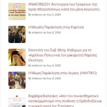
ΑΝΑΚΟΙΝΩΣΗ: Λειτουργία των Γραφείων της
Ιεράς Μητροπόλεως κατά τον μήνα Αύγουστο.
By imlarisis on Αυγ 5, 2026
Η Μεγάλη Παράκληση στην Καρίτσα.
By imlarisis on Αυγ 4, 2026
Επιστολή του Σεβ. Μητρ. Κηθύρων για το
«Αχιλλίου Πόλις» και τον μακαριστό Λαρίσης
Θεολόγο.
By imlarisis on Αυγ 4, 2026
Η Μικρή Παράκληση στην Αιγάνη. (ΗΧΗΤΙΚΟ)
By imlarisis on Αυγ 3, 2026
Βαρβάρα Βασιλάκη: «Από τον συναισθηματικό
κατακερματισμό στη σύνθεση: η Ορθοδοξία και
η ψυχική υγεία της Ευρώπης».