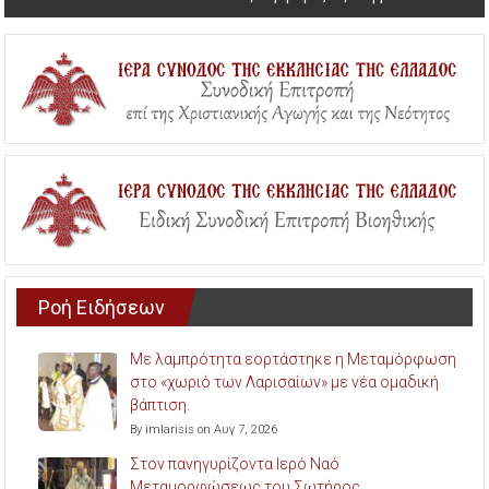
Ροή Ειδήσεων
Με λαμπρότητα εορτάστηκε η Μεταμόρφωση
στο «χωριό των Λαρισαίων» με νέα ομαδική
βάπτιση.
By imlarisis on Αυγ 7, 2026
Στον πανηγυρίζοντα Ιερό Ναό
Μεταμορφώσεως του Σωτήρος