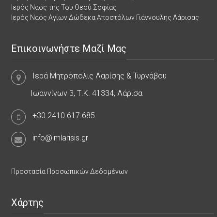
Ιερός Ναός της Του Θεού Σοφίας
Ιερός Ναός Αγίων Δώδεκα Αποστόλων Γιάννουλης Λάρισας
Επικοινωνήστε Μαζί Μας
Ιερά Μητρόπολις Λαρίσης & Τυρνάβου
Ιωαννίνων 3, Τ.Κ. 41334, Λάρισα
+30.2410.617.685
info@imlarisis.gr
Προστασία Προσωπικών Δεδομένων
Χάρτης