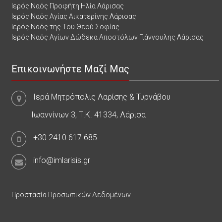
Ιερός Ναός Προφήτη Ηλία Λάρισας
Ιερός Ναός Αγίας Αικατερίνης Λάρισας
Ιερός Ναός της Του Θεού Σοφίας
Ιερός Ναός Αγίων Δώδεκα Αποστόλων Γιάννουλης Λάρισας
Επικοινωνήστε Μαζί Μας
Ιερά Μητρόπολις Λαρίσης & Τυρνάβου
Ιωαννίνων 3, Τ.Κ. 41334, Λάρισα
+30.2410.617.685
info@imlarisis.gr
Προστασία Προσωπικών Δεδομένων