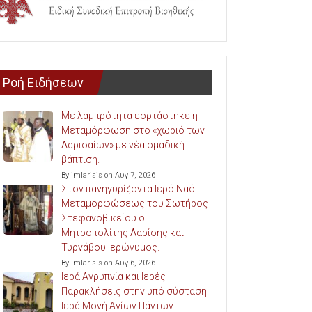
Ροή Ειδήσεων
Με λαμπρότητα εορτάστηκε η
Μεταμόρφωση στο «χωριό των
Λαρισαίων» με νέα ομαδική
βάπτιση.
By imlarisis on Αυγ 7, 2026
Στον πανηγυρίζοντα Ιερό Ναό
Μεταμορφώσεως του Σωτήρος
Στεφανοβικείου ο
Μητροπολίτης Λαρίσης και
Τυρνάβου Ιερώνυμος.
By imlarisis on Αυγ 6, 2026
Ιερά Αγρυπνία και Ιερές
Παρακλήσεις στην υπό σύσταση
Ιερά Μονή Αγίων Πάντων