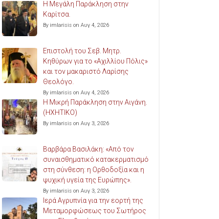
Η Μεγάλη Παράκληση στην
Καρίτσα.
By imlarisis on Αυγ 4, 2026
Επιστολή του Σεβ. Μητρ.
Κηθύρων για το «Αχιλλίου Πόλις»
και τον μακαριστό Λαρίσης
Θεολόγο.
By imlarisis on Αυγ 4, 2026
Η Μικρή Παράκληση στην Αιγάνη.
(ΗΧΗΤΙΚΟ)
By imlarisis on Αυγ 3, 2026
Βαρβάρα Βασιλάκη: «Από τον
συναισθηματικό κατακερματισμό
στη σύνθεση: η Ορθοδοξία και η
ψυχική υγεία της Ευρώπης».
By imlarisis on Αυγ 3, 2026
Ιερά Αγρυπνία για την εορτή της
Μεταμορφώσεως του Σωτήρος