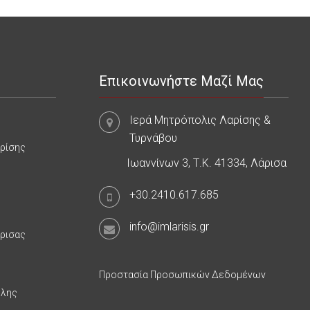
Επικοινωνήστε Μαζί Μας
Ιερά Μητρόπολις Λαρίσης &
Τυρνάβου
αρίσης
Ιωαννίνων 3, Τ.Κ. 41334, Λάρισα
+30.2410.617.685
info@imlarisis.gr
άρισας
Προστασία Προσωπικών Δεδομένων
υλης