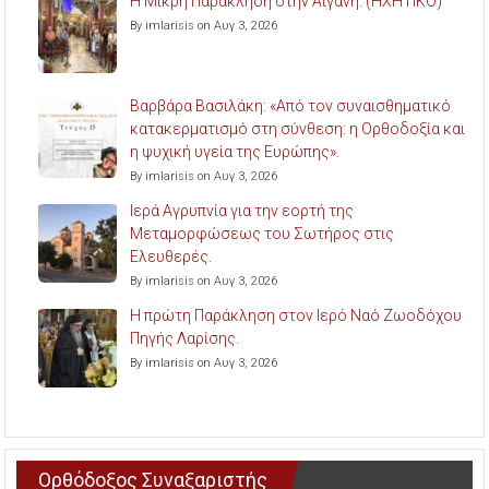
Η Μικρή Παράκληση στην Αιγάνη. (ΗΧΗΤΙΚΟ)
By imlarisis on Αυγ 3, 2026
Βαρβάρα Βασιλάκη: «Από τον συναισθηματικό
κατακερματισμό στη σύνθεση: η Ορθοδοξία και
η ψυχική υγεία της Ευρώπης».
By imlarisis on Αυγ 3, 2026
Ιερά Αγρυπνία για την εορτή της
Μεταμορφώσεως του Σωτήρος στις
Ελευθερές.
By imlarisis on Αυγ 3, 2026
Η πρώτη Παράκληση στον Ιερό Ναό Ζωοδόχου
Πηγής Λαρίσης.
By imlarisis on Αυγ 3, 2026
Ορθόδοξος Συναξαριστής