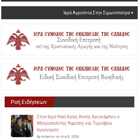
Ιερά Αγρυπνία Στην Σιμωνόπετρα
Ροή Ειδήσεων
Στον Ιερό Ναό Αγίας Άννης Αγιοκάμπου ο
Μητροπολίτης Λαρίσης και Τυρνάβου
Ιερώνυμος.
By imlarisis on Αυγ 8, 2026