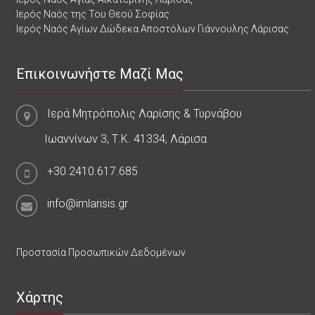
Ιερός Ναός της Του Θεού Σοφίας
Ιερός Ναός Αγίων Δώδεκα Αποστόλων Γιάννουλης Λάρισας
Επικοινωνήστε Μαζί Μας
Ιερά Μητρόπολις Λαρίσης & Τυρνάβου
Ιωαννίνων 3, Τ.Κ. 41334, Λάρισα
+30.2410.617.685
info@imlarisis.gr
Προστασία Προσωπικών Δεδομένων
Χάρτης