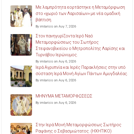
Με λαμπρότητα εορτάστηκε η Μεταμόρφωση
στο «χωριό των Λαρισαίων» με νέα ομαδική
βάπτιση.
By imlarisis on Αυγ 7, 2026
Στον πανηγυρίζοντα Ιερό Ναό
Μεταμορφώσεως του Σωτήρος
Στεφανοβικείου ο Μητροπολίτης Λαρίσης και
Τυρνάβου Ιερώνυμος.
By imlarisis on Αυγ 6, 2026
Ιερά Αγρυπνία και Ιερές Παρακλήσεις στην υπό
σύσταση Ιερά Μονή Αγίων Πάντων Αμυγδαλέας.
By imlarisis on Αυγ 6, 2026
ΜΗΝΥΜΑ ΜΕΤΑΜΟΡΦΩΣΕΩΣ
By imlarisis on Αυγ 6, 2026
Στην Ιερά Μονή Μεταμορφώσεως Σωτήρος
Ραψάνης ο Σεβασμιώτατος. (ΗΧΗΤΙΚΟ)