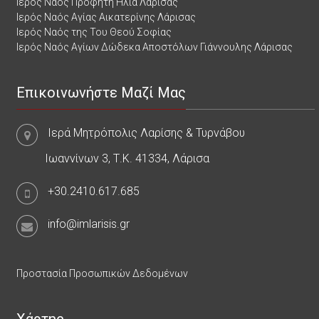
Ιερός Ναός Προφήτη Ηλία Λάρισας
Ιερός Ναός Αγίας Αικατερίνης Λάρισας
Ιερός Ναός της Του Θεού Σοφίας
Ιερός Ναός Αγίων Δώδεκα Αποστόλων Γιάννουλης Λάρισας
Επικοινωνήστε Μαζί Μας
Ιερά Μητρόπολις Λαρίσης & Τυρνάβου
Ιωαννίνων 3, Τ.Κ. 41334, Λάρισα
+30.2410.617.685
info@imlarisis.gr
Προστασία Προσωπικών Δεδομένων
Χάρτης