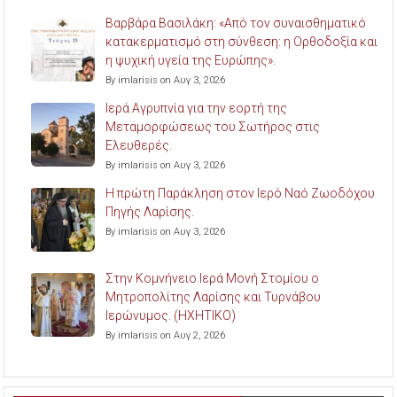
Βαρβάρα Βασιλάκη: «Από τον συναισθηματικό
κατακερματισμό στη σύνθεση: η Ορθοδοξία και
η ψυχική υγεία της Ευρώπης».
By imlarisis on Αυγ 3, 2026
Ιερά Αγρυπνία για την εορτή της
Μεταμορφώσεως του Σωτήρος στις
Ελευθερές.
By imlarisis on Αυγ 3, 2026
Η πρώτη Παράκληση στον Ιερό Ναό Ζωοδόχου
Πηγής Λαρίσης.
By imlarisis on Αυγ 3, 2026
Στην Κομνήνειο Ιερά Μονή Στομίου ο
Μητροπολίτης Λαρίσης και Τυρνάβου
Ιερώνυμος. (ΗΧΗΤΙΚΟ)
By imlarisis on Αυγ 2, 2026