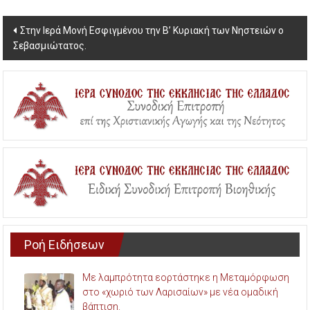
Post
Στην Ιερά Μονή Εσφιγμένου την Β’ Κυριακή των Νηστειών ο
Σεβασμιώτατος.
navigation
Ροή Ειδήσεων
Με λαμπρότητα εορτάστηκε η Μεταμόρφωση
στο «χωριό των Λαρισαίων» με νέα ομαδική
βάπτιση.