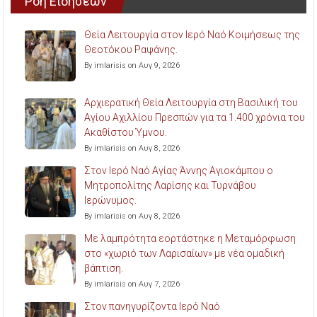
Ροή Ειδήσεων
Θεία Λειτουργία στον Ιερό Ναό Κοιμήσεως της
Θεοτόκου Ραψάνης.
By imlarisis on Αυγ 9, 2026
Αρχιερατική Θεία Λειτουργία στη Βασιλική του
Αγίου Αχιλλίου Πρεσπών για τα 1.400 χρόνια του
Ακαθίστου Ύμνου.
By imlarisis on Αυγ 8, 2026
Στον Ιερό Ναό Αγίας Άννης Αγιοκάμπου ο
Μητροπολίτης Λαρίσης και Τυρνάβου
Ιερώνυμος.
By imlarisis on Αυγ 8, 2026
Με λαμπρότητα εορτάστηκε η Μεταμόρφωση
στο «χωριό των Λαρισαίων» με νέα ομαδική
βάπτιση.
By imlarisis on Αυγ 7, 2026
Στον πανηγυρίζοντα Ιερό Ναό