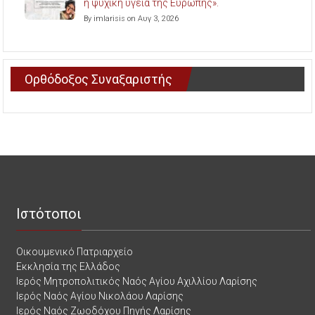
η ψυχική υγεία της Ευρώπης».
By imlarisis on Αυγ 3, 2026
Ορθόδοξος Συναξαριστής
Ιστότοποι
Οικουμενικό Πατριαρχείο
Εκκλησία της Ελλάδος
Ιερός Μητροπολιτικός Ναός Αγίου Αχιλλίου Λαρίσης
Ιερός Ναός Αγίου Νικολάου Λαρίσης
Ιερός Ναός Ζωοδόχου Πηγής Λαρίσης