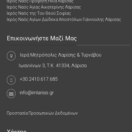
Ιερός Ναός Προφήτη Ηλία Λάρισας
Ιερός Ναός Αγίας Αικατερίνης Λάρισας
Ιερός Ναός της Του Θεού Σοφίας
Ιερός Ναός Αγίων Δώδεκα Αποστόλων Γιάννουλης Λάρισας
Επικοινωνήστε Μαζί Μας
Ιερά Μητρόπολις Λαρίσης & Τυρνάβου
Ιωαννίνων 3, Τ.Κ. 41334, Λάρισα
+30.2410.617.685
info@imlarisis.gr
Προστασία Προσωπικών Δεδομένων
Χάρτης