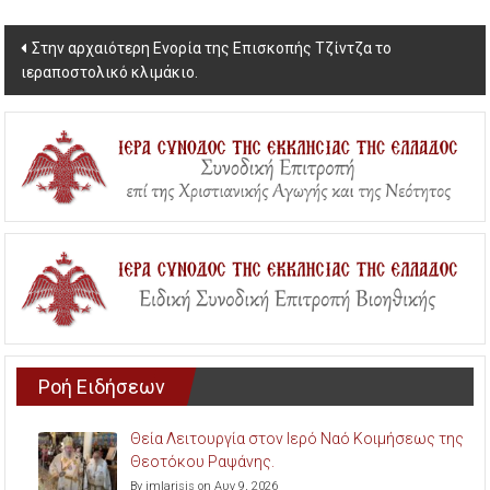
Post
Στην αρχαιότερη Ενορία της Επισκοπής Τζίντζα το
ιεραποστολικό κλιμάκιο.
navigation
Ροή Ειδήσεων
Θεία Λειτουργία στον Ιερό Ναό Κοιμήσεως της
Θεοτόκου Ραψάνης.
By imlarisis on Αυγ 9, 2026