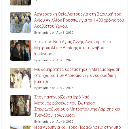
Αρχιερατική Θεία Λειτουργία στη Βασιλική του
Αγίου Αχιλλίου Πρεσπών για τα 1.400 χρόνια του
Ακαθίστου Ύμνου.
By imlarisis on Αυγ 8, 2026
Στον Ιερό Ναό Αγίας Άννης Αγιοκάμπου ο
Μητροπολίτης Λαρίσης και Τυρνάβου
Ιερώνυμος.
By imlarisis on Αυγ 8, 2026
Με λαμπρότητα εορτάστηκε η Μεταμόρφωση
στο «χωριό των Λαρισαίων» με νέα ομαδική
βάπτιση.
By imlarisis on Αυγ 7, 2026
Στον πανηγυρίζοντα Ιερό Ναό
Μεταμορφώσεως του Σωτήρος
Στεφανοβικείου ο Μητροπολίτης Λαρίσης και
Τυρνάβου Ιερώνυμος.
By imlarisis on Αυγ 6, 2026
Ιερά Αγρυπνία και Ιερές Παρακλήσεις στην υπό