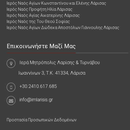
Ιερός Ναός Αγίων Κωνσταντίνου και Ελένης Λάρισας
Ιερός Ναός Προφήτη Ηλία Λάρισας
Ιερός Ναός Αγίας Αικατερίνης Λάρισας
Ιερός Ναός της Του Θεού Σοφίας
Ιερός Ναός Αγίων Δώδεκα Αποστόλων Γιάννουλης Λάρισας
Επικοινωνήστε Μαζί Μας
Ιερά Μητρόπολις Λαρίσης & Τυρνάβου
Ιωαννίνων 3, Τ.Κ. 41334, Λάρισα
+30.2410.617.685
info@imlarisis.gr
Προστασία Προσωπικών Δεδομένων