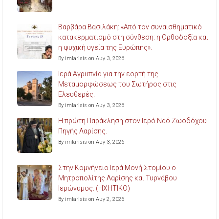
Βαρβάρα Βασιλάκη: «Από τον συναισθηματικό
κατακερματισμό στη σύνθεση: η Ορθοδοξία και
η ψυχική υγεία της Ευρώπης».
By imlarisis on Αυγ 3, 2026
Ιερά Αγρυπνία για την εορτή της
Μεταμορφώσεως του Σωτήρος στις
Ελευθερές.
By imlarisis on Αυγ 3, 2026
Η πρώτη Παράκληση στον Ιερό Ναό Ζωοδόχου
Πηγής Λαρίσης.
By imlarisis on Αυγ 3, 2026
Στην Κομνήνειο Ιερά Μονή Στομίου ο
Μητροπολίτης Λαρίσης και Τυρνάβου
Ιερώνυμος. (ΗΧΗΤΙΚΟ)
By imlarisis on Αυγ 2, 2026