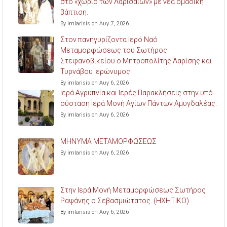
στο «χωριό των Λαρισαίων» με νέα ομαδική
βάπτιση.
By imlarisis on Αυγ 7, 2026
Στον πανηγυρίζοντα Ιερό Ναό
Μεταμορφώσεως του Σωτήρος
Στεφανοβικείου ο Μητροπολίτης Λαρίσης και
Τυρνάβου Ιερώνυμος.
By imlarisis on Αυγ 6, 2026
Ιερά Αγρυπνία και Ιερές Παρακλήσεις στην υπό
σύσταση Ιερά Μονή Αγίων Πάντων Αμυγδαλέας.
By imlarisis on Αυγ 6, 2026
ΜΗΝΥΜΑ ΜΕΤΑΜΟΡΦΩΣΕΩΣ
By imlarisis on Αυγ 6, 2026
Στην Ιερά Μονή Μεταμορφώσεως Σωτήρος
Ραψάνης ο Σεβασμιώτατος. (ΗΧΗΤΙΚΟ)
By imlarisis on Αυγ 6, 2026