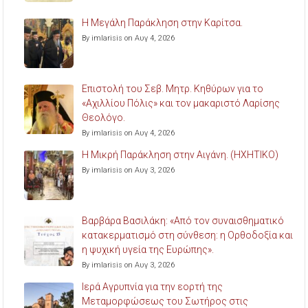
Η Μεγάλη Παράκληση στην Καρίτσα.
By imlarisis on Αυγ 4, 2026
Επιστολή του Σεβ. Μητρ. Κηθύρων για το
«Αχιλλίου Πόλις» και τον μακαριστό Λαρίσης
Θεολόγο.
By imlarisis on Αυγ 4, 2026
Η Μικρή Παράκληση στην Αιγάνη. (ΗΧΗΤΙΚΟ)
By imlarisis on Αυγ 3, 2026
Βαρβάρα Βασιλάκη: «Από τον συναισθηματικό
κατακερματισμό στη σύνθεση: η Ορθοδοξία και
η ψυχική υγεία της Ευρώπης».
By imlarisis on Αυγ 3, 2026
Ιερά Αγρυπνία για την εορτή της
Μεταμορφώσεως του Σωτήρος στις