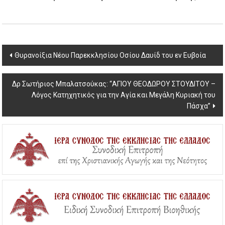
Post
Θυρανοίξια Νέου Παρεκκλησίου Οσίου Δαυίδ του εν Ευβοία
navigation
Δρ Σωτήριος Μπαλατσούκας: “ΑΓΙΟΥ ΘΕΟΔΩΡΟΥ ΣΤΟΥΔΙΤΟΥ –
Λόγος Κατηχητικός για την Αγία και Μεγάλη Κυριακή του
Πάσχα”