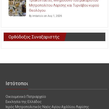
Τριακονταετές Μνημόσυνο του μακαριστού
Μητροπολίτου Λαρίσης και Τυρνάβου κυρού
Θεολόγου.
By imlarisis on Αυγ 1, 2026
Ορθόδοξος Συναξαριστής
Ιστότοποι
Οικουμενικό Πατριαρχείο
Εκκλησία της Ελλάδος
Ιερός Μητροπολιτικός Ναός Αγίου Αχιλλίου Λαρίσης