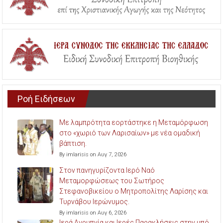
Ροή Ειδήσεων
Με λαμπρότητα εορτάστηκε η Μεταμόρφωση
στο «χωριό των Λαρισαίων» με νέα ομαδική
βάπτιση.
By imlarisis on Αυγ 7, 2026
Στον πανηγυρίζοντα Ιερό Ναό
Μεταμορφώσεως του Σωτήρος
Στεφανοβικείου ο Μητροπολίτης Λαρίσης και
Τυρνάβου Ιερώνυμος.
By imlarisis on Αυγ 6, 2026
Ιερά Αγρυπνία και Ιερές Παρακλήσεις στην υπό