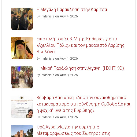
Η Μεγάλη Παράκληση στην Καρίτσα.
By imlarisis on Αυγ 4, 2026
Επιστολή του Σεβ. Μητρ. Κηθύρων για το
«Αχιλλίου Πόλις» και τον μακαριστό Λαρίσης
Θεολόγο.
By imlarisis on Αυγ 4, 2026
Η Μικρή Παράκληση στην Αιγάνη. (ΗΧΗΤΙΚΟ)
By imlarisis on Αυγ 3, 2026
Βαρβάρα Βασιλάκη: «Από τον συναισθηματικό
κατακερματισμό στη σύνθεση: η Ορθοδοξία και
η ψυχική υγεία της Ευρώπης».
By imlarisis on Αυγ 3, 2026
Ιερά Αγρυπνία για την εορτή της
Μεταμορφώσεως του Σωτήρος στις