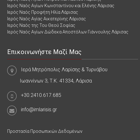
Ιερός Ναός Αγίων Κωνσταντίνου και Ελένης Λάρισας
Ιερός Ναός Προφήτη Ηλία Λάρισας
Ιερός Ναός Αγίας Αικατερίνης Λάρισας
Ιερός Ναός της Του Θεού Σοφίας
Ιερός Ναός Αγίων Δώδεκα Αποστόλων Γιάννουλης Λάρισας
Επικοινωνήστε Μαζί Μας
Ιερά Μητρόπολις Λαρίσης & Τυρνάβου
Ιωαννίνων 3, Τ.Κ. 41334, Λάρισα
+30.2410.617.685
info@imlarisis.gr
Προστασία Προσωπικών Δεδομένων