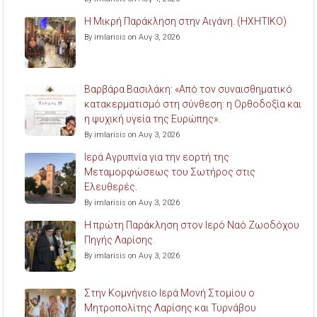
Η Μικρή Παράκληση στην Αιγάνη. (ΗΧΗΤΙΚΟ)
By imlarisis on Αυγ 3, 2026
Βαρβάρα Βασιλάκη: «Από τον συναισθηματικό
κατακερματισμό στη σύνθεση: η Ορθοδοξία και
η ψυχική υγεία της Ευρώπης».
By imlarisis on Αυγ 3, 2026
Ιερά Αγρυπνία για την εορτή της
Μεταμορφώσεως του Σωτήρος στις
Ελευθερές.
By imlarisis on Αυγ 3, 2026
Η πρώτη Παράκληση στον Ιερό Ναό Ζωοδόχου
Πηγής Λαρίσης.
By imlarisis on Αυγ 3, 2026
Στην Κομνήνειο Ιερά Μονή Στομίου ο
Μητροπολίτης Λαρίσης και Τυρνάβου