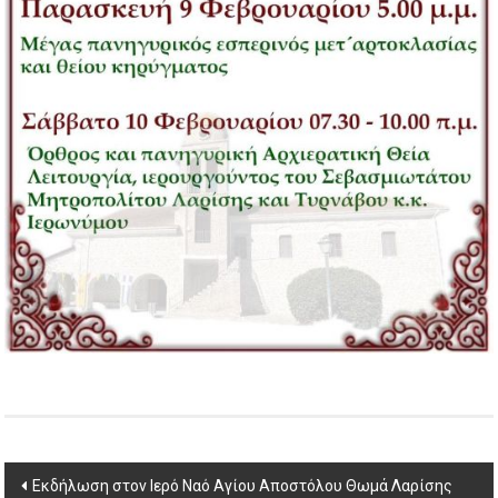
Post
Εκδήλωση στον Ιερό Ναό Αγίου Αποστόλου Θωμά Λαρίσης