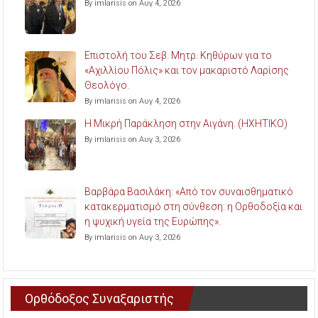
By imlarisis on Αυγ 4, 2026
Επιστολή του Σεβ. Μητρ. Κηθύρων για το
«Αχιλλίου Πόλις» και τον μακαριστό Λαρίσης
Θεολόγο.
By imlarisis on Αυγ 4, 2026
Η Μικρή Παράκληση στην Αιγάνη. (ΗΧΗΤΙΚΟ)
By imlarisis on Αυγ 3, 2026
Βαρβάρα Βασιλάκη: «Από τον συναισθηματικό
κατακερματισμό στη σύνθεση: η Ορθοδοξία και
η ψυχική υγεία της Ευρώπης».
By imlarisis on Αυγ 3, 2026
Ορθόδοξος Συναξαριστής