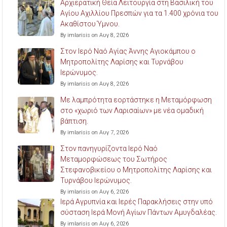
Αρχιερατική Θεία Λειτουργία στη Βασιλική του
Αγίου Αχιλλίου Πρεσπών για τα 1.400 χρόνια του
Ακαθίστου Ύμνου.
By imlarisis on Αυγ 8, 2026
Στον Ιερό Ναό Αγίας Άννης Αγιοκάμπου ο
Μητροπολίτης Λαρίσης και Τυρνάβου
Ιερώνυμος.
By imlarisis on Αυγ 8, 2026
Με λαμπρότητα εορτάστηκε η Μεταμόρφωση
στο «χωριό των Λαρισαίων» με νέα ομαδική
βάπτιση.
By imlarisis on Αυγ 7, 2026
Στον πανηγυρίζοντα Ιερό Ναό
Μεταμορφώσεως του Σωτήρος
Στεφανοβικείου ο Μητροπολίτης Λαρίσης και
Τυρνάβου Ιερώνυμος.
By imlarisis on Αυγ 6, 2026
Ιερά Αγρυπνία και Ιερές Παρακλήσεις στην υπό
σύσταση Ιερά Μονή Αγίων Πάντων Αμυγδαλέας.
By imlarisis on Αυγ 6, 2026