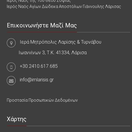
Ιερός Ναός της Του Θεού Σοφίας
Ιερός Ναός Αγίων Δώδεκα Αποστόλων Γιάννουλης Λάρισας
Επικοινωνήστε Μαζί Μας
Ιερά Μητρόπολις Λαρίσης & Τυρνάβου
Ιωαννίνων 3, Τ.Κ. 41334, Λάρισα
+30.2410.617.685
info@imlarisis.gr
Προστασία Προσωπικών Δεδομένων
Χάρτης