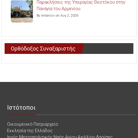
Παρακλήσεις της Υπεραγίας Θεοτόκου στην
Παναγία του Αρμενίου.
By imlarisis on Αυγ 2, 2026
Ορθόδοξος Συναξαριστής
Ιστότοποι
Οικουμενικό Πατριαρχείο
Εκκλησία της Ελλάδος
Ιερός Μητροπολιτικός Ναός Αγίου Αχιλλίου Λαρίσης