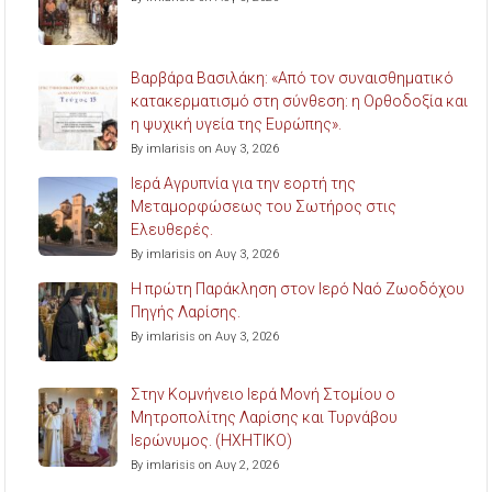
Βαρβάρα Βασιλάκη: «Από τον συναισθηματικό
κατακερματισμό στη σύνθεση: η Ορθοδοξία και
η ψυχική υγεία της Ευρώπης».
By imlarisis on Αυγ 3, 2026
Ιερά Αγρυπνία για την εορτή της
Μεταμορφώσεως του Σωτήρος στις
Ελευθερές.
By imlarisis on Αυγ 3, 2026
Η πρώτη Παράκληση στον Ιερό Ναό Ζωοδόχου
Πηγής Λαρίσης.
By imlarisis on Αυγ 3, 2026
Στην Κομνήνειο Ιερά Μονή Στομίου ο
Μητροπολίτης Λαρίσης και Τυρνάβου
Ιερώνυμος. (ΗΧΗΤΙΚΟ)
By imlarisis on Αυγ 2, 2026