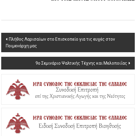
Post
Πλήθος Λαρισαίων στο Επισκοπείο για τις ευχές στον
Ποιμενάρχη μας
navigation
9ο Σεμινάριο Ψαλτικής Τέχνης και Μελοποιΐας