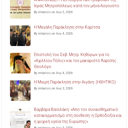
Ιεράς Μητροπόλεως κατά τον μήνα Αύγουστο.
By imlarisis on Αυγ 5, 2026
Η Μεγάλη Παράκληση στην Καρίτσα.
By imlarisis on Αυγ 4, 2026
Επιστολή του Σεβ. Μητρ. Κηθύρων για το
«Αχιλλίου Πόλις» και τον μακαριστό Λαρίσης
Θεολόγο.
By imlarisis on Αυγ 4, 2026
Η Μικρή Παράκληση στην Αιγάνη. (ΗΧΗΤΙΚΟ)
By imlarisis on Αυγ 3, 2026
Βαρβάρα Βασιλάκη: «Από τον συναισθηματικό
κατακερματισμό στη σύνθεση: η Ορθοδοξία και
η ψυχική υγεία της Ευρώπης».
By imlarisis on Αυγ 3, 2026