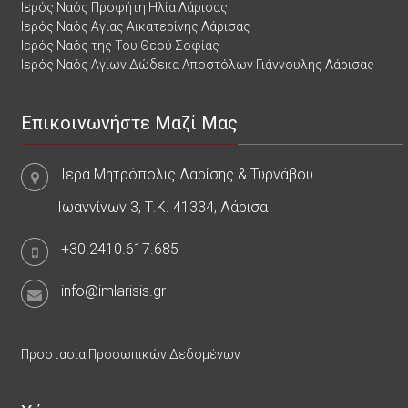
Ιερός Ναός Προφήτη Ηλία Λάρισας
Ιερός Ναός Αγίας Αικατερίνης Λάρισας
Ιερός Ναός της Του Θεού Σοφίας
Ιερός Ναός Αγίων Δώδεκα Αποστόλων Γιάννουλης Λάρισας
Επικοινωνήστε Μαζί Μας
Ιερά Μητρόπολις Λαρίσης & Τυρνάβου
Ιωαννίνων 3, Τ.Κ. 41334, Λάρισα
+30.2410.617.685
info@imlarisis.gr
Προστασία Προσωπικών Δεδομένων