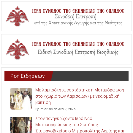
Ροή Ειδήσεων
Με λαμπρότητα εορτάστηκε η Μεταμόρφωση
στο «χωριό των Λαρισαίων» με νέα ομαδική
βάπτιση.
By imlarisis on Αυγ 7, 2026
Στον πανηγυρίζοντα Ιερό Ναό
Μεταμορφώσεως του Σωτήρος
Στεφανοβικείου ο Μητροπολίτης Λαρίσης και