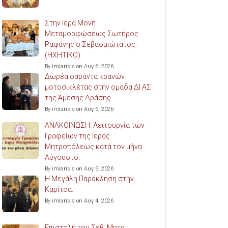
Στην Ιερά Μονή
Μεταμορφώσεως Σωτήρος
Ραψάνης ο Σεβασμιώτατος.
(ΗΧΗΤΙΚΟ)
By imlarisis on Αυγ 6, 2026
Δωρέα σαράντα κρανών
μοτοσικλέτας στην ομάδα ΔΙ.ΑΣ.
της Άμεσης Δράσης.
By imlarisis on Αυγ 5, 2026
ΑΝΑΚΟΙΝΩΣΗ: Λειτουργία των
Γραφείων της Ιεράς
Μητροπόλεως κατά τον μήνα
Αύγουστο.
By imlarisis on Αυγ 5, 2026
Η Μεγάλη Παράκληση στην
Καρίτσα.
By imlarisis on Αυγ 4, 2026
Επιστολή του Σεβ. Μητρ.