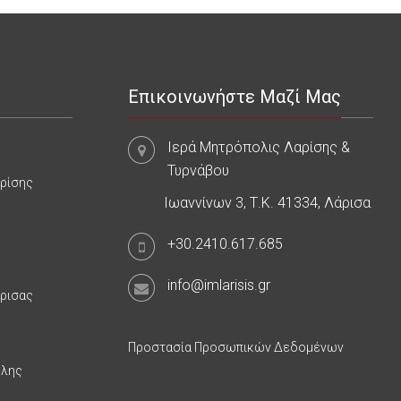
Επικοινωνήστε Μαζί Μας
Ιερά Μητρόπολις Λαρίσης &
Τυρνάβου
αρίσης
Ιωαννίνων 3, Τ.Κ. 41334, Λάρισα
+30.2410.617.685
info@imlarisis.gr
άρισας
Προστασία Προσωπικών Δεδομένων
υλης