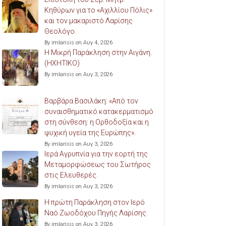
Κηθύρων για το «Αχιλλίου Πόλις»
και τον μακαριστό Λαρίσης
Θεολόγο.
By imlarisis on Αυγ 4, 2026
Η Μικρή Παράκληση στην Αιγάνη.
(ΗΧΗΤΙΚΟ)
By imlarisis on Αυγ 3, 2026
Βαρβάρα Βασιλάκη: «Από τον
συναισθηματικό κατακερματισμό
στη σύνθεση: η Ορθοδοξία και η
ψυχική υγεία της Ευρώπης».
By imlarisis on Αυγ 3, 2026
Ιερά Αγρυπνία για την εορτή της
Μεταμορφώσεως του Σωτήρος
στις Ελευθερές.
By imlarisis on Αυγ 3, 2026
Η πρώτη Παράκληση στον Ιερό
Ναό Ζωοδόχου Πηγής Λαρίσης.
By imlarisis on Αυγ 3, 2026