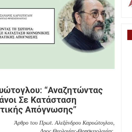
υώτογλου: “Αναζητώντας
άνοι Σε Κατάσταση
ατικής Απόγνωσης”
Ἀρθρο του Πρωτ. Αλεξάνδρου Καρυώτογλου,
Δρος Θεολογίας-Θρησκειολογίας.