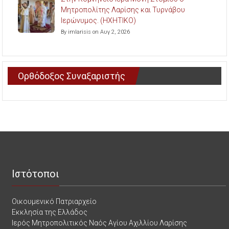
Μητροπολίτης Λαρίσης και Τυρνάβου
Ιερώνυμος. (ΗΧΗΤΙΚΟ)
By imlarisis on Αυγ 2, 2026
Ορθόδοξος Συναξαριστής
Ιστότοποι
Οικουμενικό Πατριαρχείο
Εκκλησία της Ελλάδος
Ιερός Μητροπολιτικός Ναός Αγίου Αχιλλίου Λαρίσης