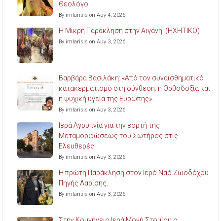
Θεολόγο.
By imlarisis on Αυγ 4, 2026
Η Μικρή Παράκληση στην Αιγάνη. (ΗΧΗΤΙΚΟ)
By imlarisis on Αυγ 3, 2026
Βαρβάρα Βασιλάκη: «Από τον συναισθηματικό
κατακερματισμό στη σύνθεση: η Ορθοδοξία και
η ψυχική υγεία της Ευρώπης».
By imlarisis on Αυγ 3, 2026
Ιερά Αγρυπνία για την εορτή της
Μεταμορφώσεως του Σωτήρος στις
Ελευθερές.
By imlarisis on Αυγ 3, 2026
Η πρώτη Παράκληση στον Ιερό Ναό Ζωοδόχου
Πηγής Λαρίσης.
By imlarisis on Αυγ 3, 2026
Στην Κομνήνειο Ιερά Μονή Στομίου ο