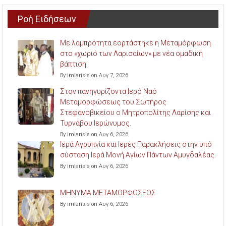
Ροή Ειδήσεων
Με λαμπρότητα εορτάστηκε η Μεταμόρφωση
στο «χωριό των Λαρισαίων» με νέα ομαδική
βάπτιση.
By imlarisis on Αυγ 7, 2026
Στον πανηγυρίζοντα Ιερό Ναό
Μεταμορφώσεως του Σωτήρος
Στεφανοβικείου ο Μητροπολίτης Λαρίσης και
Τυρνάβου Ιερώνυμος.
By imlarisis on Αυγ 6, 2026
Ιερά Αγρυπνία και Ιερές Παρακλήσεις στην υπό
σύσταση Ιερά Μονή Αγίων Πάντων Αμυγδαλέας.
By imlarisis on Αυγ 6, 2026
ΜΗΝΥΜΑ ΜΕΤΑΜΟΡΦΩΣΕΩΣ
By imlarisis on Αυγ 6, 2026