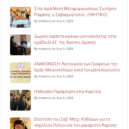
Στην Ιερά Μονή Μεταμορφώσεως Σωτήρος
Ραψάνης ο Σεβασμιώτατος. (ΗΧΗΤΙΚΟ)
By imlarisis on Αυγ 6, 2026
Δωρέα σαράντα κρανών μοτοσικλέτας στην
ομάδα ΔΙ.ΑΣ. της Άμεσης Δράσης.
By imlarisis on Αυγ 5, 2026
ΑΝΑΚΟΙΝΩΣΗ: Λειτουργία των Γραφείων της
Ιεράς Μητροπόλεως κατά τον μήνα Αύγουστο.
By imlarisis on Αυγ 5, 2026
Η Μεγάλη Παράκληση στην Καρίτσα.
By imlarisis on Αυγ 4, 2026
Επιστολή του Σεβ. Μητρ. Κηθύρων για το
«Αχιλλίου Πόλις» και τον μακαριστό Λαρίσης